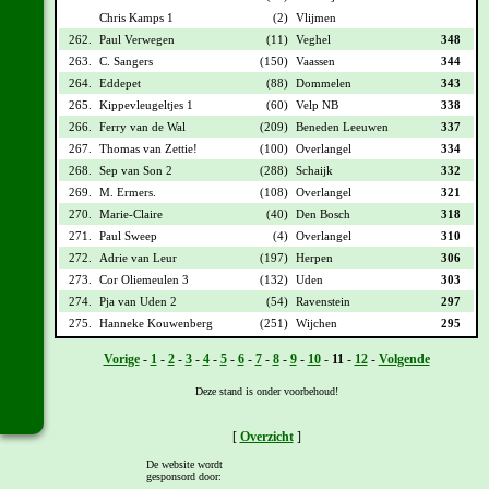
Chris Kamps 1
(2)
Vlijmen
262.
Paul Verwegen
(11)
Veghel
348
263.
C. Sangers
(150)
Vaassen
344
264.
Eddepet
(88)
Dommelen
343
265.
Kippevleugeltjes 1
(60)
Velp NB
338
266.
Ferry van de Wal
(209)
Beneden Leeuwen
337
267.
Thomas van Zettie!
(100)
Overlangel
334
268.
Sep van Son 2
(288)
Schaijk
332
269.
M. Ermers.
(108)
Overlangel
321
270.
Marie-Claire
(40)
Den Bosch
318
271.
Paul Sweep
(4)
Overlangel
310
272.
Adrie van Leur
(197)
Herpen
306
273.
Cor Oliemeulen 3
(132)
Uden
303
274.
Pja van Uden 2
(54)
Ravenstein
297
275.
Hanneke Kouwenberg
(251)
Wijchen
295
Vorige
-
1
-
2
-
3
-
4
-
5
-
6
-
7
-
8
-
9
-
10
-
11
-
12
-
Volgende
Deze stand is onder voorbehoud!
[
Overzicht
]
De website wordt
gesponsord door: