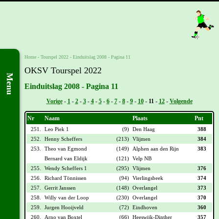
Home
-
Tourspel 2022
-
Einduitslag 2008 - Pagina 11
OKSV Tourspel 2022
Menu
Einduitslag 2008 - Pagina 11
Vorige
-
1
-
2
-
3
-
4
-
5
-
6
-
7
-
8
-
9
-
10
-
11
-
12
-
Volgende
Nr
Naam
Plaats
Pnt
251.
Leo Piek 1
(9)
Den Haag
388
252.
Henny Scheffers
(213)
Vlijmen
384
253.
Theo van Egmond
(149)
Alphen aan den Rijn
383
Bernard van Eldijk
(121)
Velp NB
255.
Wendy Scheffers 1
(295)
Vlijmen
376
256.
Richard Tönnissen
(94)
Vierlingsbeek
374
257.
Gerrit Janssen
(148)
Overlangel
373
258.
Willy van der Loop
(230)
Overlangel
370
259.
Jurgen Hooijveld
(72)
Eindhoven
360
260.
Arno van Boxtel
(66)
Heeswijk-Dinther
357