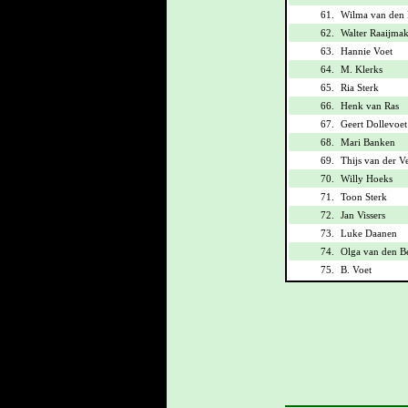
61.
Wilma van den 
62.
Walter Raaijmak
63.
Hannie Voet
64.
M. Klerks
65.
Ria Sterk
66.
Henk van Ras
67.
Geert Dollevoet
68.
Mari Banken
69.
Thijs van der V
70.
Willy Hoeks
71.
Toon Sterk
72.
Jan Vissers
73.
Luke Daanen
74.
Olga van den B
75.
B. Voet