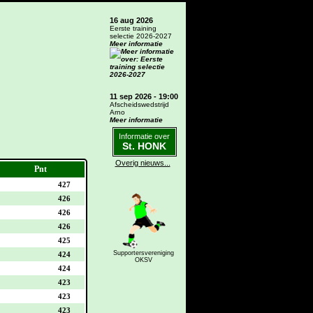
16 aug 2026
Eerste training
selectie 2026-2027
Meer informatie
11 sep 2026 - 19:00
Afscheidswedstrijd
Arno
Meer informatie
Informatie over
St. HONK
Overig nieuws...
Pnt
427
426
426
426
425
Supportersvereniging
424
OKSV
424
423
423
423