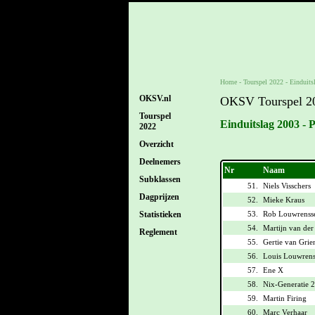
Home
-
Tourspel 2022
-
Einduits
OKSV.nl
OKSV Tourspel 2
Tourspel
Einduitslag 2003 - 
2022
Overzicht
Deelnemers
Nr
Naam
Subklassen
51.
Niels Visschers
Dagprijzen
52.
Mieke Kraus
53.
Rob Louwrenss
Statistieken
54.
Martijn van der
Reglement
55.
Gertie van Grie
56.
Louis Louwrens
57.
Ene X
58.
Nix-Generatie 2
59.
Martin Firing
60.
Marc Verhaar