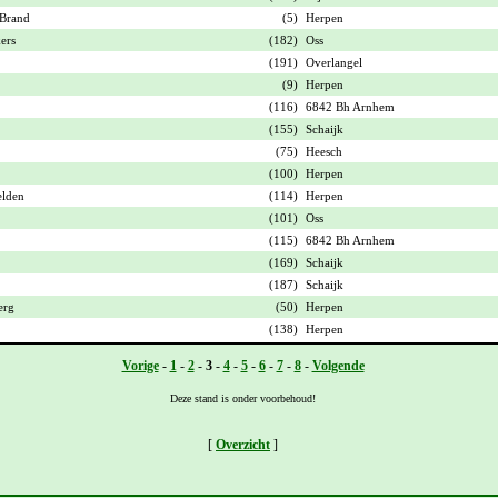
Brand
(5)
Herpen
ers
(182)
Oss
(191)
Overlangel
(9)
Herpen
(116)
6842 Bh Arnhem
(155)
Schaijk
(75)
Heesch
(100)
Herpen
elden
(114)
Herpen
(101)
Oss
(115)
6842 Bh Arnhem
(169)
Schaijk
(187)
Schaijk
erg
(50)
Herpen
(138)
Herpen
Vorige
-
1
-
2
-
3
-
4
-
5
-
6
-
7
-
8
-
Volgende
Deze stand is onder voorbehoud!
[
Overzicht
]