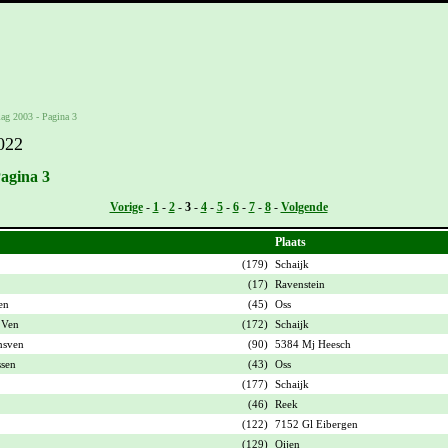
lag 2003 - Pagina 3
022
Pagina 3
Vorige
-
1
-
2
-
3
-
4
-
5
-
6
-
7
-
8
-
Volgende
Plaats
(179)
Schaijk
(17)
Ravenstein
en
(45)
Oss
 Ven
(172)
Schaijk
nsven
(90)
5384 Mj Heesch
sen
(43)
Oss
(177)
Schaijk
(46)
Reek
(122)
7152 Gl Eibergen
(129)
Oijen