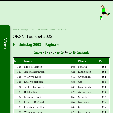
Home
-
Tourspel 2022
-
Einduitslag 2003 - Pagina 6
OKSV Tourspel 2022
Menu
Einduitslag 2003 - Pagina 6
Vorige
-
1
-
2
-
3
-
4
-
5
-
6
-
7
-
8
-
Volgende
Nr
Naam
Plaats
Pnt
126.
Nico V. Namen
(163)
Schaijk
365
127.
Jan Matheeuwsen
(21)
Eindhoven
364
128.
Willy vd Loop
(19)
Overlangel
362
129.
Erik vd Heijden
(55)
Oss
359
130.
Jochen Goevaers
(33)
Den Bosch
354
131.
Robby Boey
(28)
Antwerpen
349
132.
Monique Boot
(152)
Schaijk
347
133.
Fred vd Bogaard
(57)
Neerloon
346
134.
Christian Loeffen
(32)
Oss
345
135.
Wilma vd Loop
(20)
Overlangel
344