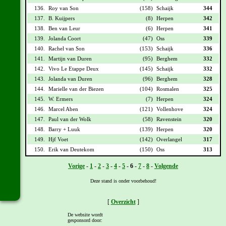
136.
Roy van Son
(158)
Schaijk
344
137.
B. Kuijpers
(8)
Herpen
342
138.
Ben van Leur
(6)
Herpen
341
139.
Jolanda Coort
(47)
Oss
339
140.
Rachel van Son
(153)
Schaijk
336
141.
Martijn van Duren
(95)
Berghem
332
142.
Vivo Le Etappe Deux
(145)
Schaijk
332
143.
Jolanda van Duren
(96)
Berghem
328
144.
Marielle van der Biezen
(104)
Rosmalen
325
145.
W. Ermers
(7)
Herpen
324
146.
Marcel Aben
(121)
Vollenhove
324
147.
Paul van der Wolk
(58)
Ravenstein
320
148.
Barry + Luuk
(139)
Herpen
320
149.
Hjf Voet
(142)
Overlangel
317
150.
Erik van Deutekom
(150)
Oss
313
Vorige
-
1
-
2
-
3
-
4
-
5
-
6
-
7
-
8
-
Volgende
Deze stand is onder voorbehoud!
[
Overzicht
]
De website wordt
gesponsord door: