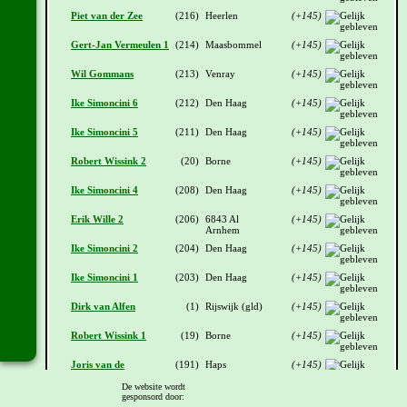
Piet van der Zee
(216)
Heerlen
(+145)
Gert-Jan Vermeulen 1
(214)
Maasbommel
(+145)
Wil Gommans
(213)
Venray
(+145)
Ike Simoncini 6
(212)
Den Haag
(+145)
Ike Simoncini 5
(211)
Den Haag
(+145)
Robert Wissink 2
(20)
Borne
(+145)
Ike Simoncini 4
(208)
Den Haag
(+145)
Erik Wille 2
(206)
6843 Al
(+145)
Arnhem
Ike Simoncini 2
(204)
Den Haag
(+145)
Ike Simoncini 1
(203)
Den Haag
(+145)
Dirk van Alfen
(1)
Rijswijk (gld)
(+145)
Robert Wissink 1
(19)
Borne
(+145)
Joris van de
(191)
Haps
(+145)
Meulenhof 1
De website wordt
Thijs Te Lindert
(186)
Aalten
(+145)
gesponsord door: