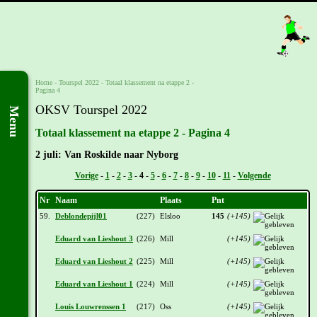
Home
-
Tourspel 2022
-
Totaal klassement na etappe 2 -
Pagina 4
OKSV Tourspel 2022
Menu
Totaal klassement na etappe 2 - Pagina 4
2 juli: Van Roskilde naar Nyborg
Vorige
-
1
-
2
-
3
-
4
-
5
-
6
-
7
-
8
-
9
-
10
-
11
-
Volgende
Nr
Naam
Plaats
Pnt
59.
Deblondepijl01
(227)
Elsloo
145
(+145)
Eduard van Lieshout 3
(226)
Mill
(+145)
Eduard van Lieshout 2
(225)
Mill
(+145)
Eduard van Lieshout 1
(224)
Mill
(+145)
Louis Louwrenssen 1
(217)
Oss
(+145)