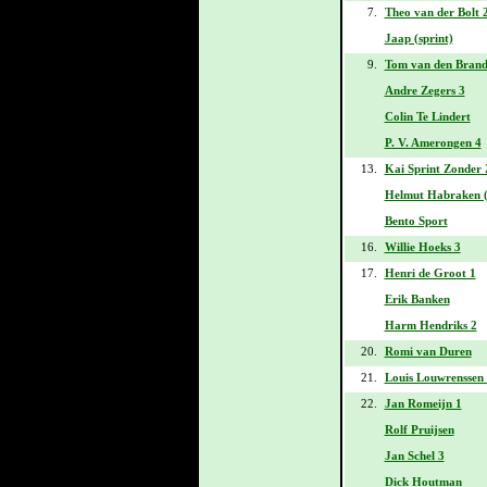
7.
Theo van der Bolt 
Jaap (sprint)
9.
Tom van den Brand 
Andre Zegers 3
Colin Te Lindert
P. V. Amerongen 4
13.
Kai Sprint Zonder
Helmut Habraken (
Bento Sport
16.
Willie Hoeks 3
17.
Henri de Groot 1
Erik Banken
Harm Hendriks 2
20.
Romi van Duren
21.
Louis Louwrenssen
22.
Jan Romeijn 1
Rolf Pruijsen
Jan Schel 3
Dick Houtman