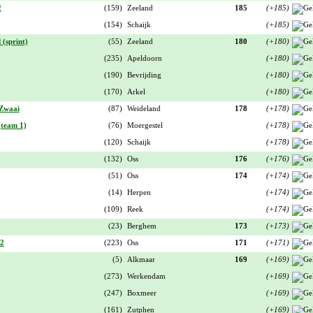
2
(159)
Zeeland
185
(+185)
(154)
Schaijk
(+185)
(sprint)
(55)
Zeeland
180
(+180)
(235)
Apeldoorn
(+180)
(190)
Bevrijding
(+180)
(170)
Arkel
(+180)
 Zwaai
(87)
Weideland
178
(+178)
team 1)
(76)
Moergestel
(+178)
(120)
Schaijk
(+178)
(132)
Oss
176
(+176)
(51)
Oss
174
(+174)
(14)
Herpen
(+174)
(109)
Reek
(+174)
(23)
Berghem
173
(+173)
 2
(223)
Oss
171
(+171)
(5)
Alkmaar
169
(+169)
(273)
Werkendam
(+169)
(247)
Boxmeer
(+169)
(161)
Zutphen
(+169)