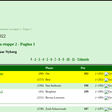
lassement na etappe 2 - Pagina 1
022
a etappe 2 - Pagina 1
naar Nyborg
Vorige -
1
-
2
-
3
-
4
-
5
-
6
-
7
-
8
-
9
-
10
-
11
-
Volgende
Plaats
Pnt
irt
(88)
Oss
202
(+202)
(157)
Best
(+202)
(196)
Sint Anthonis
196
(+196)
 2
(45)
Berghem
189
(+189)
(221)
Boven-Leeuwen
(+189)
(238)
Zuid-Scharwoude
187
(+187)