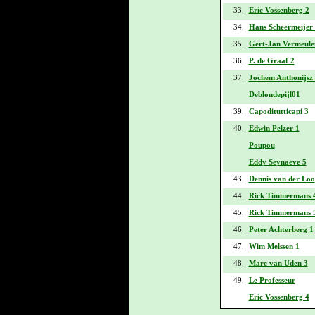
33.
Eric Vossenberg 2
34.
Hans Scheermeijer
35.
Gert-Jan Vermeule
36.
P. de Graaf 2
37.
Jochem Anthonijsz
Deblondepijl01
39.
Capoditutticapi 3
40.
Edwin Pelzer 1
Poupou
Eddy Seynaeve 5
43.
Dennis van der Loo
44.
Rick Timmermans 
45.
Rick Timmermans 
46.
Peter Achterberg 1
47.
Wim Melssen 1
48.
Marc van Uden 3
49.
Le Professeur
Eric Vossenberg 4