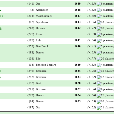
(141)
Oss
1649
(+163)
 2
(3)
Assendelft
1648
(+153)
n 1
(214)
Maasbommel
1647
(+139)
(12)
Apeldoorn
1643
(+166)
 4
(263)
Huissen
1642
(+172)
(227)
Elsloo
(+159)
(107)
Lith
1641
(+156)
(255)
Den Bosch
1640
(+141)
(192)
Demen
(+163)
(138)
Ede
(+177)
(18)
Beneden Leeuwe
1639
(+153)
4
(246)
Berghem
1635
(+126)
5
(252)
Berghem
1633
(+132)
(152)
Best
1628
(+156)
(201)
Boxmeer
1627
(+156)
(272)
Heesch
1624
(+166)
(94)
Demen
1623
(+159)
(197)
Oss
(+182)