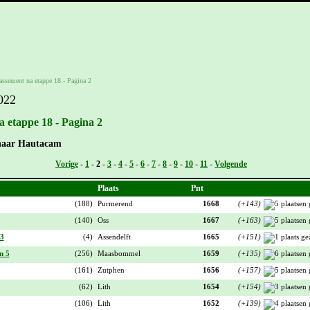
lassement na etappe 18 - Pagina 2
022
a etappe 18 - Pagina 2
 naar Hautacam
Vorige
-
1
-
2
-
3
-
4
-
5
-
6
-
7
-
8
-
9
-
10
-
11
-
Volgende
Plaats
Pnt
(188)
Purmerend
1668
(+143)
(140)
Oss
1667
(+163)
 3
(4)
Assendelft
1665
(+151)
n 5
(256)
Maasbommel
1659
(+135)
(161)
Zutphen
1656
(+157)
(62)
Lith
1654
(+154)
(106)
Lith
1652
(+139)