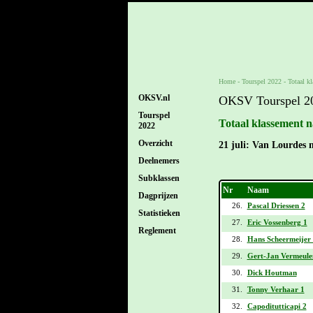
Home
-
Tourspel 2022
-
Totaal k
OKSV.nl
OKSV Tourspel 2
Tourspel
Totaal klassement n
2022
Overzicht
21 juli: Van Lourdes
Deelnemers
Subklassen
Nr
Naam
Dagprijzen
26.
Pascal Driessen 2
Statistieken
27.
Eric Vossenberg 1
Reglement
28.
Hans Scheermeijer
29.
Gert-Jan Vermeule
30.
Dick Houtman
31.
Tonny Verhaar 1
32.
Capoditutticapi 2