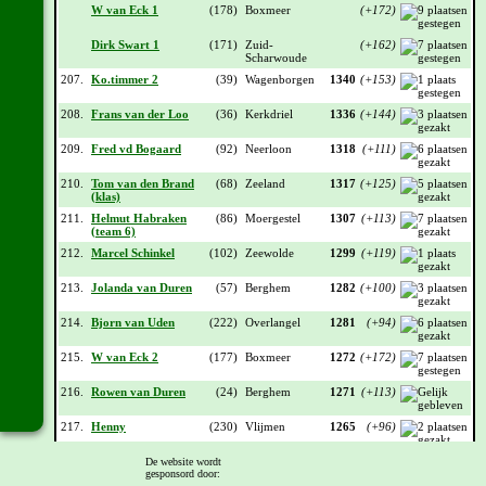
W van Eck 1
(178)
Boxmeer
(+172)
Dirk Swart 1
(171)
Zuid-
(+162)
Scharwoude
207.
Ko.timmer 2
(39)
Wagenborgen
1340
(+153)
208.
Frans van der Loo
(36)
Kerkdriel
1336
(+144)
209.
Fred vd Bogaard
(92)
Neerloon
1318
(+111)
210.
Tom van den Brand
(68)
Zeeland
1317
(+125)
(klas)
211.
Helmut Habraken
(86)
Moergestel
1307
(+113)
(team 6)
212.
Marcel Schinkel
(102)
Zeewolde
1299
(+119)
213.
Jolanda van Duren
(57)
Berghem
1282
(+100)
214.
Bjorn van Uden
(222)
Overlangel
1281
(+94)
215.
W van Eck 2
(177)
Boxmeer
1272
(+172)
216.
Rowen van Duren
(24)
Berghem
1271
(+113)
217.
Henny
(230)
Vlijmen
1265
(+96)
218.
Arjan Luisman 3
(176)
Boven-
1241
(+161)
De website wordt
gesponsord door:
Leeuwen