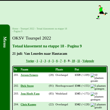
Home
-
Tourspel 2022
-
Totaal klassement na etappe 18
- Pagina 9
OKSV Tourspel 2022
Menu
Totaal klassement na etappe 18 - Pagina 9
21 juli: Van Lourdes naar Hautacam
Vorige
-
1
-
2
-
3
-
4
-
5
-
6
-
7
-
8
-
9
-
10
-
11
-
Volgende
Nr
Naam
Plaats
Pnt
201.
Jeroen Ermers
(28)
Overlangel
1359
(+109)
202.
Dick Stoop
(91)
Heerhugowaard
1346
(+155)
203.
Jens Heeft Fans
(85)
Weideland
1345
(+175)
204.
Chris Kamps
(22)
Overlangel
1342
(+128)