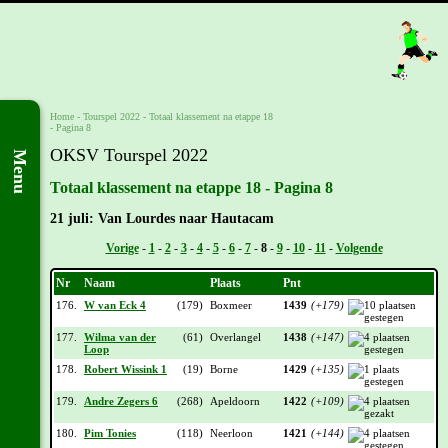
Home
-
Tourspel 2022
-
Totaal klassement na etappe 18
- Pagina 8
OKSV Tourspel 2022
Menu
Totaal klassement na etappe 18 - Pagina 8
21 juli: Van Lourdes naar Hautacam
Vorige
-
1
-
2
-
3
-
4
-
5
-
6
-
7
-
8
-
9
-
10
-
11
-
Volgende
Nr
Naam
Plaats
Pnt
176.
W van Eck 4
(179)
Boxmeer
1439
(+179)
177.
Wilma van der
(61)
Overlangel
1438
(+147)
Loop
178.
Robert Wissink 1
(19)
Borne
1429
(+135)
179.
Andre Zegers 6
(268)
Apeldoorn
1422
(+109)
180.
Pim Tonies
(118)
Neerloon
1421
(+144)