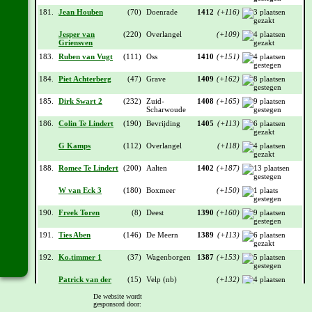
181.
Jean Houben
(70)
Doenrade
1412
(+116)
Jesper van
(220)
Overlangel
(+109)
Griensven
183.
Ruben van Vugt
(111)
Oss
1410
(+151)
184.
Piet Achterberg
(47)
Grave
1409
(+162)
185.
Dirk Swart 2
(232)
Zuid-
1408
(+165)
Scharwoude
186.
Colin Te Lindert
(190)
Bevrijding
1405
(+113)
G Kamps
(112)
Overlangel
(+118)
188.
Romee Te Lindert
(200)
Aalten
1402
(+187)
W van Eck 3
(180)
Boxmeer
(+150)
190.
Freek Toren
(8)
Deest
1390
(+160)
191.
Ties Aben
(146)
De Meern
1389
(+113)
192.
Ko.timmer 1
(37)
Wagenborgen
1387
(+153)
Patrick van der
(15)
Velp (nb)
(+132)
Ven
De website wordt
194.
Jan Romeijn 2
(6)
Alkmaar
1381
(+129)
gesponsord door: