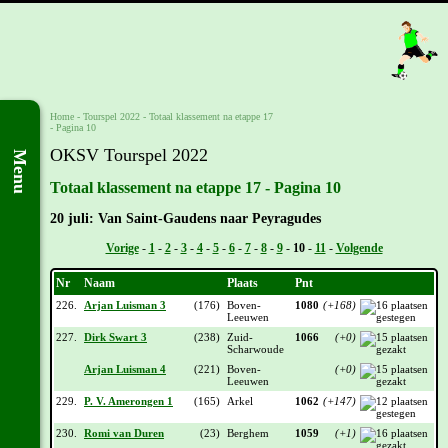
Home
-
Tourspel 2022
-
Totaal klassement na etappe 17
- Pagina 10
OKSV Tourspel 2022
Menu
Totaal klassement na etappe 17 - Pagina 10
20 juli: Van Saint-Gaudens naar Peyragudes
Vorige
-
1
-
2
-
3
-
4
-
5
-
6
-
7
-
8
-
9
-
10
-
11
-
Volgende
Nr
Naam
Plaats
Pnt
226.
Arjan Luisman 3
(176)
Boven-
1080
(+168)
Leeuwen
227.
Dirk Swart 3
(238)
Zuid-
1066
(+0)
Scharwoude
Arjan Luisman 4
(221)
Boven-
(+0)
Leeuwen
229.
P. V. Amerongen 1
(165)
Arkel
1062
(+147)
230.
Romi van Duren
(23)
Berghem
1059
(+1)