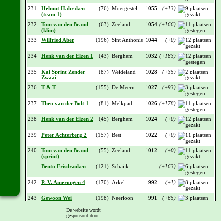
231.
Helmut Habraken
(76)
Moergestel
1055
(+13)
(team 1)
232.
Tom van den Brand
(63)
Zeeland
1054
(+166)
(klim)
233.
Wilfried Aben
(196)
Sint Anthonis
1044
(+0)
234.
Henk van den Elzen 1
(43)
Berghem
1032
(+183)
235.
Kai Sprint Zonder
(87)
Weideland
1028
(+35)
Zwaai
236.
T & T
(155)
De Meern
1027
(+93)
237.
Theo van der Bolt 1
(81)
Melkpad
1026
(+178)
238.
Henk van den Elzen 2
(45)
Berghem
1024
(+0)
239.
Peter Achterberg 2
(157)
Best
1022
(+0)
240.
Tom van den Brand
(55)
Zeeland
1012
(+0)
(sprint)
Bento Frisdranken
(121)
Schaijk
(+163)
242.
P. V. Amerongen 4
(170)
Arkel
992
(+1)
243.
Gewoon Wei
(198)
Neerloon
991
(+65)
De website wordt
244.
Frans Bestebroer 1
(96)
Kortenhoef
985
(+185)
gesponsord door: