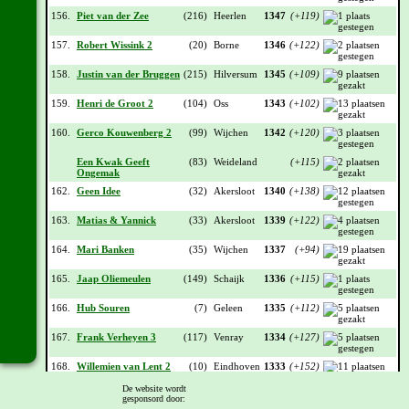
156.
Piet van der Zee
(216)
Heerlen
1347
(+119)
157.
Robert Wissink 2
(20)
Borne
1346
(+122)
158.
Justin van der Bruggen
(215)
Hilversum
1345
(+109)
159.
Henri de Groot 2
(104)
Oss
1343
(+102)
160.
Gerco Kouwenberg 2
(99)
Wijchen
1342
(+120)
Een Kwak Geeft
(83)
Weideland
(+115)
Ongemak
162.
Geen Idee
(32)
Akersloot
1340
(+138)
163.
Matias & Yannick
(33)
Akersloot
1339
(+122)
164.
Mari Banken
(35)
Wijchen
1337
(+94)
165.
Jaap Oliemeulen
(149)
Schaijk
1336
(+115)
166.
Hub Souren
(7)
Geleen
1335
(+112)
167.
Frank Verheyen 3
(117)
Venray
1334
(+127)
168.
Willemien van Lent 2
(10)
Eindhoven
1333
(+152)
De website wordt
169.
Wissink 1
(53)
Borne
1332
(+163)
gesponsord door: