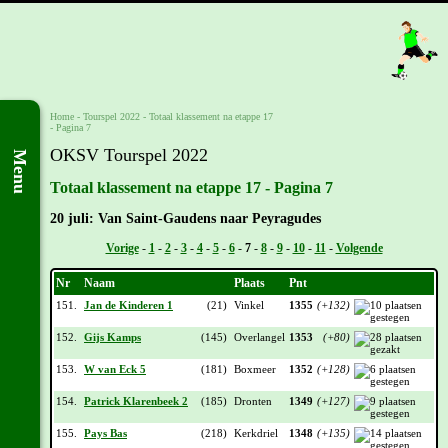
Home
-
Tourspel 2022
-
Totaal klassement na etappe 17
- Pagina 7
OKSV Tourspel 2022
Menu
Totaal klassement na etappe 17 - Pagina 7
20 juli: Van Saint-Gaudens naar Peyragudes
Vorige
-
1
-
2
-
3
-
4
-
5
-
6
-
7
-
8
-
9
-
10
-
11
-
Volgende
Nr
Naam
Plaats
Pnt
151.
Jan de Kinderen 1
(21)
Vinkel
1355
(+132)
152.
Gijs Kamps
(145)
Overlangel
1353
(+80)
153.
W van Eck 5
(181)
Boxmeer
1352
(+128)
154.
Patrick Klarenbeek 2
(185)
Dronten
1349
(+127)
155.
Pays Bas
(218)
Kerkdriel
1348
(+135)