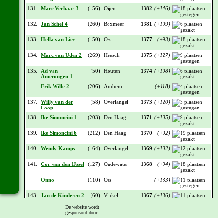
131.
Marc Verhaar 3
(156)
Oijen
1382
(+146)
132.
Jan Schel 4
(260)
Boxmeer
1381
(+109)
133.
Hella van Lier
(150)
Oss
1377
(+93)
134.
Marc van Uden 2
(269)
Heesch
1375
(+127)
135.
Ad van
(50)
Houten
1374
(+108)
Amerongen 1
Erik Wille 2
(206)
Arnhem
(+118)
137.
Willy van der
(58)
Overlangel
1373
(+120)
Loop
138.
Ike Simoncini 1
(203)
Den Haag
1371
(+105)
139.
Ike Simoncini 6
(212)
Den Haag
1370
(+92)
140.
Wendy Kamps
(164)
Overlangel
1369
(+102)
141.
Cor van den IJssel
(127)
Oudewater
1368
(+94)
Onno
(110)
Oss
(+133)
143.
Jan de Kinderen 2
(60)
Vinkel
1367
(+136)
De website wordt
Wissink 2
(56)
Borne
(+110)
gesponsord door: