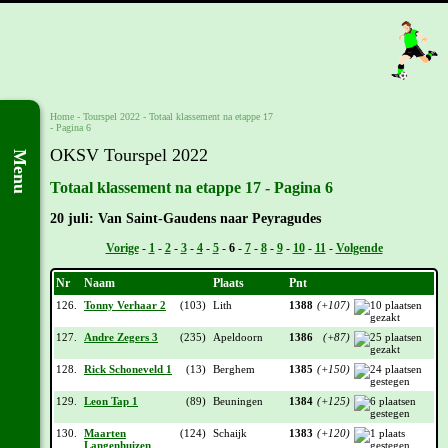
Home
-
Tourspel 2022
-
Totaal klassement na etappe 17
- Pagina 6
OKSV Tourspel 2022
Menu
Totaal klassement na etappe 17 - Pagina 6
20 juli: Van Saint-Gaudens naar Peyragudes
Vorige
-
1
-
2
-
3
-
4
-
5
-
6
-
7
-
8
-
9
-
10
-
11
-
Volgende
Nr
Naam
Plaats
Pnt
126.
Tonny Verhaar 2
(103)
Lith
1388
(+107)
127.
Andre Zegers 3
(235)
Apeldoorn
1386
(+87)
128.
Rick Schoneveld 1
(13)
Berghem
1385
(+150)
129.
Leon Tap 1
(89)
Beuningen
1384
(+125)
130.
Maarten
(124)
Schaijk
1383
(+120)
Langenhuizen