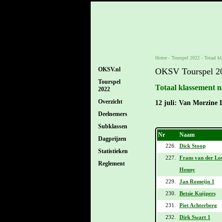
Home
-
Tourspel 2022
-
Totaal k
OKSV.nl
OKSV Tourspel 2
Tourspel
Totaal klassement n
2022
Overzicht
12 juli: Van Morzine 
Deelnemers
Subklassen
Nr
Naam
Dagprijzen
226.
Dick Stoop
Statistieken
227.
Frans van der Lo
Reglement
Henny
229.
Jan Romeijn 1
230.
Betsie Kuijpers
231.
Piet Achterberg
232.
Dirk Swart 1