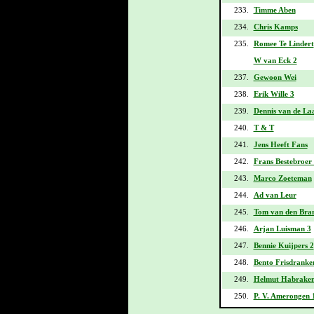
233.
Timme Aben
234.
Chris Kamps
235.
Romee Te Lindert
W van Eck 2
237.
Gewoon Wei
238.
Erik Wille 3
239.
Dennis van de La
240.
T & T
241.
Jens Heeft Fans
242.
Frans Bestebroer
243.
Marco Zoeteman
244.
Ad van Leur
245.
Tom van den Bran
246.
Arjan Luisman 3
247.
Bennie Kuijpers 2
248.
Bento Frisdranke
249.
Helmut Habraken
250.
P. V. Amerongen 