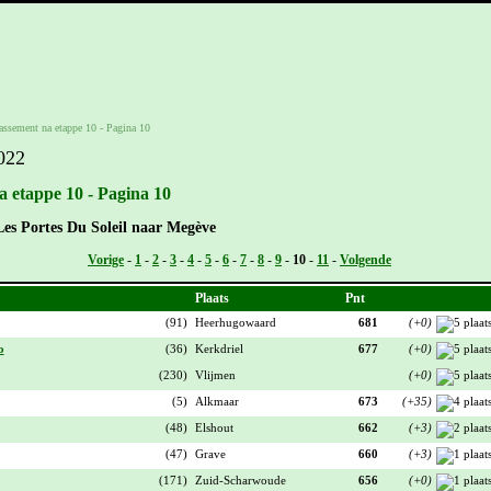
lassement na etappe 10 - Pagina 10
022
a etappe 10 - Pagina 10
Les Portes Du Soleil naar Megève
Vorige
-
1
-
2
-
3
-
4
-
5
-
6
-
7
-
8
-
9
-
10
-
11
-
Volgende
Plaats
Pnt
(91)
Heerhugowaard
681
(+0)
o
(36)
Kerkdriel
677
(+0)
(230)
Vlijmen
(+0)
(5)
Alkmaar
673
(+35)
(48)
Elshout
662
(+3)
(47)
Grave
660
(+3)
(171)
Zuid-Scharwoude
656
(+0)