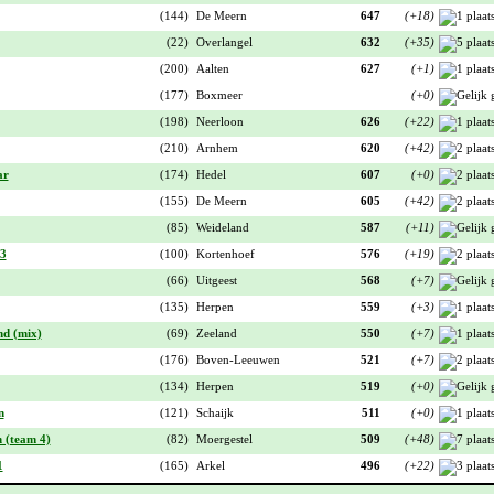
(144)
De Meern
647
(+18)
(22)
Overlangel
632
(+35)
(200)
Aalten
627
(+1)
(177)
Boxmeer
(+0)
(198)
Neerloon
626
(+22)
(210)
Arnhem
620
(+42)
ar
(174)
Hedel
607
(+0)
(155)
De Meern
605
(+42)
(85)
Weideland
587
(+11)
 3
(100)
Kortenhoef
576
(+19)
(66)
Uitgeest
568
(+7)
(135)
Herpen
559
(+3)
d (mix)
(69)
Zeeland
550
(+7)
(176)
Boven-Leeuwen
521
(+7)
(134)
Herpen
519
(+0)
n
(121)
Schaijk
511
(+0)
 (team 4)
(82)
Moergestel
509
(+48)
1
(165)
Arkel
496
(+22)