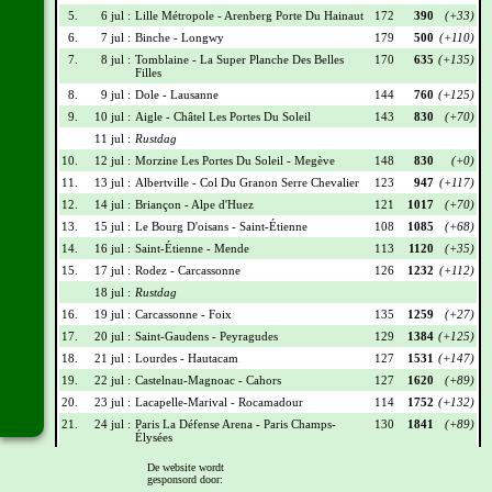
5.
6 jul :
Lille Métropole - Arenberg Porte Du Hainaut
172
390
(+33)
6.
7 jul :
Binche - Longwy
179
500
(+110)
7.
8 jul :
Tomblaine - La Super Planche Des Belles
170
635
(+135)
Filles
8.
9 jul :
Dole - Lausanne
144
760
(+125)
9.
10 jul :
Aigle - Châtel Les Portes Du Soleil
143
830
(+70)
11 jul :
Rustdag
10.
12 jul :
Morzine Les Portes Du Soleil - Megève
148
830
(+0)
11.
13 jul :
Albertville - Col Du Granon Serre Chevalier
123
947
(+117)
12.
14 jul :
Briançon - Alpe d'Huez
121
1017
(+70)
13.
15 jul :
Le Bourg D'oisans - Saint-Étienne
108
1085
(+68)
14.
16 jul :
Saint-Étienne - Mende
113
1120
(+35)
15.
17 jul :
Rodez - Carcassonne
126
1232
(+112)
18 jul :
Rustdag
16.
19 jul :
Carcassonne - Foix
135
1259
(+27)
17.
20 jul :
Saint-Gaudens - Peyragudes
129
1384
(+125)
18.
21 jul :
Lourdes - Hautacam
127
1531
(+147)
19.
22 jul :
Castelnau-Magnoac - Cahors
127
1620
(+89)
20.
23 jul :
Lacapelle-Marival - Rocamadour
114
1752
(+132)
21.
24 jul :
Paris La Défense Arena - Paris Champs-
130
1841
(+89)
Élysées
De website wordt
Wielrennerslijst
gesponsord door: