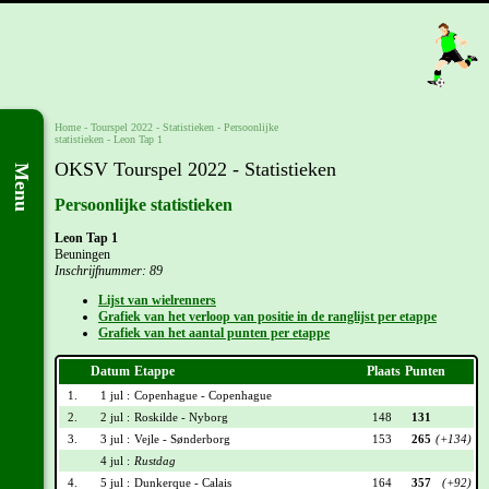
Home
-
Tourspel 2022
- Statistieken -
Persoonlijke
statistieken
-
Leon Tap 1
OKSV Tourspel 2022 - Statistieken
Menu
Persoonlijke statistieken
Leon Tap 1
Beuningen
Inschrijfnummer: 89
Lijst van wielrenners
Grafiek van het verloop van positie in de ranglijst per etappe
Grafiek van het aantal punten per etappe
Datum
Etappe
Plaats
Punten
1.
1 jul :
Copenhague - Copenhague
2.
2 jul :
Roskilde - Nyborg
148
131
3.
3 jul :
Vejle - Sønderborg
153
265
(+134)
4 jul :
Rustdag
4.
5 jul :
Dunkerque - Calais
164
357
(+92)