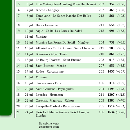
5.
6 jul :
Lille Métropole - Arenberg Porte Du Hainaut
203
357
(+68)
6.
7 jul :
Binche - Longwy
202
463
(+106)
7.
8 jul :
Tomblaine - La Super Planche Des Belles
213
561
(+98)
Filles
8.
9 jul :
Dole - Lausanne
211
658
(+97)
9.
10 jul :
Aigle - Châtel Les Portes Du Soleil
215
696
(+38)
11 jul :
Rustdag
10.
12 jul :
Morzine Les Portes Du Soleil - Megève
204
731
(+35)
11.
13 jul :
Albertville - Col Du Granon Serre Chevalier
217
783
(+52)
12.
14 jul :
Briançon - Alpe d'Huez
210
860
(+77)
13.
15 jul :
Le Bourg D'oisans - Saint-Étienne
208
915
(+55)
14.
16 jul :
Saint-Étienne - Mende
207
950
(+35)
15.
17 jul :
Rodez - Carcassonne
205
1057
(+107)
18 jul :
Rustdag
16.
19 jul :
Carcassonne - Foix
196
1116
(+59)
17.
20 jul :
Saint-Gaudens - Peyragudes
204
1194
(+78)
18.
21 jul :
Lourdes - Hautacam
211
1307
(+113)
19.
22 jul :
Castelnau-Magnoac - Cahors
209
1383
(+76)
20.
23 jul :
Lacapelle-Marival - Rocamadour
205
1514
(+131)
21.
24 jul :
Paris La Défense Arena - Paris Champs-
196
1634
(+120)
Élysées
De website wordt
Wielrennerslijst
gesponsord door: