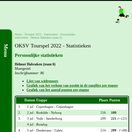
Home
-
Tourspel 2022
- Statistieken -
Persoonlijke
statistieken
-
Helmut Habraken (team 6)
OKSV Tourspel 2022 - Statistieken
Menu
Persoonlijke statistieken
Helmut Habraken (team 6)
Moergestel
Inschrijfnummer: 86
Lijst van wielrenners
Grafiek van het verloop van positie in de ranglijst per etappe
Grafiek van het aantal punten per etappe
Datum
Etappe
Plaats
Punten
1.
1 jul :
Copenhague - Copenhague
2.
2 jul :
Roskilde - Nyborg
216
100
3.
3 jul :
Vejle - Sønderborg
209
221
(+121)
4 jul :
Rustdag
4.
5 jul :
Dunkerque - Calais
214
289
(+68)