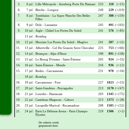
5.
6 jul :
Lille Métropole - Arenberg Porte Du Hainaut
253
110
(+15)
6.
7 jul :
Binche - Longwy
249
229
(+119)
7.
8 jul :
Tomblaine - La Super Planche Des Belles
247
388
(+159)
Filles
8.
9 jul :
Dole - Lausanne
245
491
(+103)
9.
10 jul :
Aigle - Châtel Les Portes Du Soleil
241
576
(+85)
11 jul :
Rustdag
10.
12 jul :
Morzine Les Portes Du Soleil - Megève
241
587
(+11)
11.
13 jul :
Albertville - Col Du Granon Serre Chevalier
225
753
(+166)
12.
14 jul :
Briançon - Alpe d'Huez
198
891
(+138)
13.
15 jul :
Le Bourg D'oisans - Saint-Étienne
205
924
(+33)
14.
16 jul :
Saint-Étienne - Mende
216
936
(+12)
15.
17 jul :
Rodez - Carcassonne
231
970
(+34)
18 jul :
Rustdag
16.
19 jul :
Carcassonne - Foix
227
1023
(+53)
17.
20 jul :
Saint-Gaudens - Peyragudes
213
1170
(+147)
18.
21 jul :
Lourdes - Hautacam
203
1345
(+175)
19.
22 jul :
Castelnau-Magnoac - Cahors
213
1373
(+28)
20.
23 jul :
Lacapelle-Marival - Rocamadour
208
1505
(+132)
21.
24 jul :
Paris La Défense Arena - Paris Champs-
219
1506
(+1)
Élysées
De website wordt
Wielrennerslijst
gesponsord door: