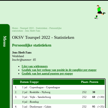
Home
-
Tourspel 2022
- Statistieken -
Persoonlijke
statistieken
-
Jens Heeft Fans
OKSV Tourspel 2022 - Statistieken
Menu
Persoonlijke statistieken
Jens Heeft Fans
Weideland
Inschrijfnummer: 85
Lijst van wielrenners
Grafiek van het verloop van positie in de ranglijst per etappe
Grafiek van het aantal punten per etappe
Datum
Etappe
Plaats
Punten
1.
1 jul :
Copenhague - Copenhague
2.
2 jul :
Roskilde - Nyborg
252
30
3.
3 jul :
Vejle - Sønderborg
252
60
(+30)
4 jul :
Rustdag
4.
5 jul :
Dunkerque - Calais
252
95
(+35)