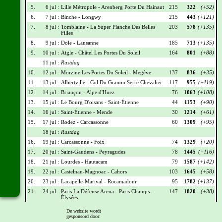
5.
6 jul :
Lille Métropole - Arenberg Porte Du Hainaut
215
322
(+52)
6.
7 jul :
Binche - Longwy
215
443
(+121)
7.
8 jul :
Tomblaine - La Super Planche Des Belles
203
578
(+135)
Filles
8.
9 jul :
Dole - Lausanne
185
713
(+135)
9.
10 jul :
Aigle - Châtel Les Portes Du Soleil
164
801
(+88)
11 jul :
Rustdag
10.
12 jul :
Morzine Les Portes Du Soleil - Megève
137
836
(+35)
11.
13 jul :
Albertville - Col Du Granon Serre Chevalier
117
955
(+119)
12.
14 jul :
Briançon - Alpe d'Huez
76
1063
(+108)
13.
15 jul :
Le Bourg D'oisans - Saint-Étienne
44
1153
(+90)
14.
16 jul :
Saint-Étienne - Mende
30
1214
(+61)
15.
17 jul :
Rodez - Carcassonne
60
1309
(+95)
18 jul :
Rustdag
16.
19 jul :
Carcassonne - Foix
74
1329
(+20)
17.
20 jul :
Saint-Gaudens - Peyragudes
78
1445
(+116)
18.
21 jul :
Lourdes - Hautacam
79
1587
(+142)
19.
22 jul :
Castelnau-Magnoac - Cahors
103
1645
(+58)
20.
23 jul :
Lacapelle-Marival - Rocamadour
95
1782
(+137)
21.
24 jul :
Paris La Défense Arena - Paris Champs-
147
1820
(+38)
Élysées
De website wordt
Wielrennerslijst
gesponsord door: