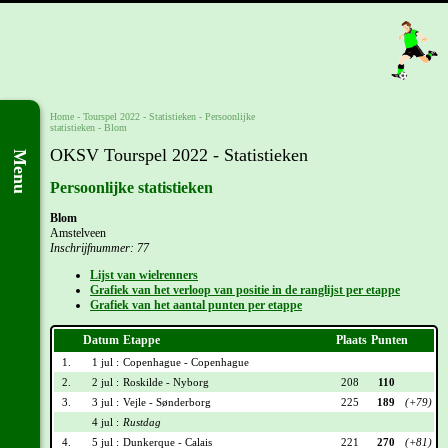
Home
-
Tourspel 2022
- Statistieken -
Persoonlijke
statistieken
-
Blom
OKSV Tourspel 2022 - Statistieken
Menu
Persoonlijke statistieken
Blom
Amstelveen
Inschrijfnummer: 77
Lijst van wielrenners
Grafiek van het verloop van positie in de ranglijst per etappe
Grafiek van het aantal punten per etappe
Datum
Etappe
Plaats
Punten
1.
1 jul :
Copenhague - Copenhague
2.
2 jul :
Roskilde - Nyborg
208
110
3.
3 jul :
Vejle - Sønderborg
225
189
(+79)
4 jul :
Rustdag
4.
5 jul :
Dunkerque - Calais
221
270
(+81)