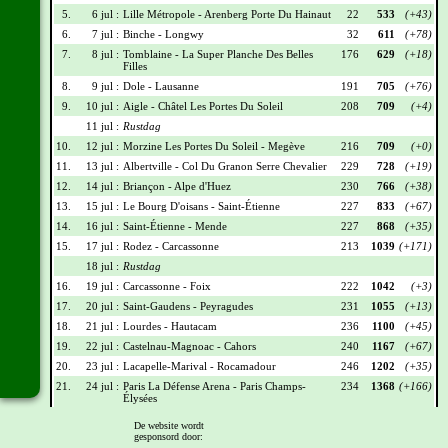
5.
6 jul :
Lille Métropole - Arenberg Porte Du Hainaut
22
533
(+43)
6.
7 jul :
Binche - Longwy
32
611
(+78)
7.
8 jul :
Tomblaine - La Super Planche Des Belles
176
629
(+18)
Filles
8.
9 jul :
Dole - Lausanne
191
705
(+76)
9.
10 jul :
Aigle - Châtel Les Portes Du Soleil
208
709
(+4)
11 jul :
Rustdag
10.
12 jul :
Morzine Les Portes Du Soleil - Megève
216
709
(+0)
11.
13 jul :
Albertville - Col Du Granon Serre Chevalier
229
728
(+19)
12.
14 jul :
Briançon - Alpe d'Huez
230
766
(+38)
13.
15 jul :
Le Bourg D'oisans - Saint-Étienne
227
833
(+67)
14.
16 jul :
Saint-Étienne - Mende
227
868
(+35)
15.
17 jul :
Rodez - Carcassonne
213
1039
(+171)
18 jul :
Rustdag
16.
19 jul :
Carcassonne - Foix
222
1042
(+3)
17.
20 jul :
Saint-Gaudens - Peyragudes
231
1055
(+13)
18.
21 jul :
Lourdes - Hautacam
236
1100
(+45)
19.
22 jul :
Castelnau-Magnoac - Cahors
240
1167
(+67)
20.
23 jul :
Lacapelle-Marival - Rocamadour
246
1202
(+35)
21.
24 jul :
Paris La Défense Arena - Paris Champs-
234
1368
(+166)
Élysées
De website wordt
Wielrennerslijst
gesponsord door: