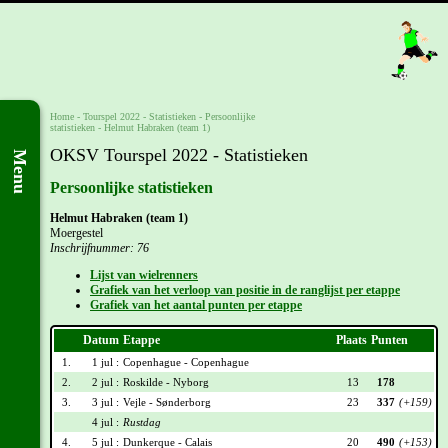
Home
-
Tourspel 2022
- Statistieken -
Persoonlijke
statistieken
-
Helmut Habraken (team 1)
OKSV Tourspel 2022 - Statistieken
Menu
Persoonlijke statistieken
Helmut Habraken (team 1)
Moergestel
Inschrijfnummer: 76
Lijst van wielrenners
Grafiek van het verloop van positie in de ranglijst per etappe
Grafiek van het aantal punten per etappe
Datum
Etappe
Plaats
Punten
1.
1 jul :
Copenhague - Copenhague
2.
2 jul :
Roskilde - Nyborg
13
178
3.
3 jul :
Vejle - Sønderborg
23
337
(+159)
4 jul :
Rustdag
4.
5 jul :
Dunkerque - Calais
20
490
(+153)