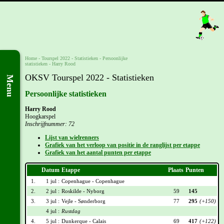
Home
-
Tourspel 2022
- Statistieken -
Persoonlijke
statistieken
-
Harry Rood
OKSV Tourspel 2022 - Statistieken
Menu
Persoonlijke statistieken
Harry Rood
Hoogkarspel
Inschrijfnummer: 72
Lijst van wielrenners
Grafiek van het verloop van positie in de ranglijst per etappe
Grafiek van het aantal punten per etappe
Datum
Etappe
Plaats
Punten
1.
1 jul :
Copenhague - Copenhague
2.
2 jul :
Roskilde - Nyborg
59
145
3.
3 jul :
Vejle - Sønderborg
77
295
(+150)
4 jul :
Rustdag
4.
5 jul :
Dunkerque - Calais
69
417
(+122)