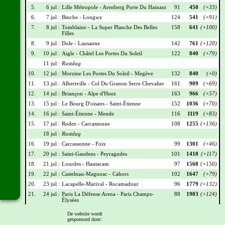
5.
6 jul :
Lille Métropole - Arenberg Porte Du Hainaut
91
450
(+33)
6.
7 jul :
Binche - Longwy
124
541
(+91)
7.
8 jul :
Tomblaine - La Super Planche Des Belles
158
641
(+100)
Filles
8.
9 jul :
Dole - Lausanne
142
761
(+120)
9.
10 jul :
Aigle - Châtel Les Portes Du Soleil
122
840
(+79)
11 jul :
Rustdag
10.
12 jul :
Morzine Les Portes Du Soleil - Megève
132
840
(+0)
11.
13 jul :
Albertville - Col Du Granon Serre Chevalier
161
909
(+69)
12.
14 jul :
Briançon - Alpe d'Huez
163
966
(+57)
13.
15 jul :
Le Bourg D'oisans - Saint-Étienne
152
1036
(+70)
14.
16 jul :
Saint-Étienne - Mende
116
1119
(+83)
15.
17 jul :
Rodez - Carcassonne
108
1255
(+136)
18 jul :
Rustdag
16.
19 jul :
Carcassonne - Foix
99
1301
(+46)
17.
20 jul :
Saint-Gaudens - Peyragudes
101
1418
(+117)
18.
21 jul :
Lourdes - Hautacam
97
1568
(+150)
19.
22 jul :
Castelnau-Magnoac - Cahors
102
1647
(+79)
20.
23 jul :
Lacapelle-Marival - Rocamadour
96
1779
(+132)
21.
24 jul :
Paris La Défense Arena - Paris Champs-
88
1903
(+124)
Élysées
De website wordt
Wielrennerslijst
gesponsord door: