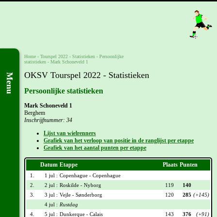
Home
-
Tourspel 2022
- Statistieken -
Persoonlijke
statistieken
-
Mark Schoneveld 1
OKSV Tourspel 2022 - Statistieken
Menu
Persoonlijke statistieken
Mark Schoneveld 1
Berghem
Inschrijfnummer: 34
Lijst van wielrenners
Grafiek van het verloop van positie in de ranglijst per etappe
Grafiek van het aantal punten per etappe
Datum
Etappe
Plaats
Punten
1.
1 jul :
Copenhague - Copenhague
2.
2 jul :
Roskilde - Nyborg
119
140
3.
3 jul :
Vejle - Sønderborg
120
285
(+145)
4 jul :
Rustdag
4.
5 jul :
Dunkerque - Calais
143
376
(+91)