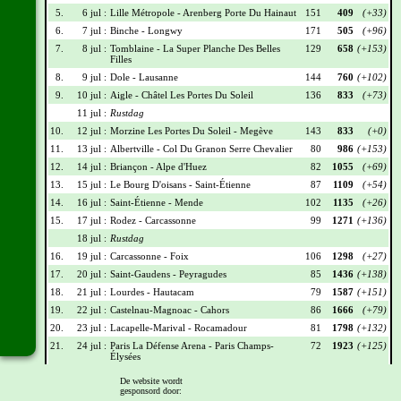
5.
6 jul :
Lille Métropole - Arenberg Porte Du Hainaut
151
409
(+33)
6.
7 jul :
Binche - Longwy
171
505
(+96)
7.
8 jul :
Tomblaine - La Super Planche Des Belles
129
658
(+153)
Filles
8.
9 jul :
Dole - Lausanne
144
760
(+102)
9.
10 jul :
Aigle - Châtel Les Portes Du Soleil
136
833
(+73)
11 jul :
Rustdag
10.
12 jul :
Morzine Les Portes Du Soleil - Megève
143
833
(+0)
11.
13 jul :
Albertville - Col Du Granon Serre Chevalier
80
986
(+153)
12.
14 jul :
Briançon - Alpe d'Huez
82
1055
(+69)
13.
15 jul :
Le Bourg D'oisans - Saint-Étienne
87
1109
(+54)
14.
16 jul :
Saint-Étienne - Mende
102
1135
(+26)
15.
17 jul :
Rodez - Carcassonne
99
1271
(+136)
18 jul :
Rustdag
16.
19 jul :
Carcassonne - Foix
106
1298
(+27)
17.
20 jul :
Saint-Gaudens - Peyragudes
85
1436
(+138)
18.
21 jul :
Lourdes - Hautacam
79
1587
(+151)
19.
22 jul :
Castelnau-Magnoac - Cahors
86
1666
(+79)
20.
23 jul :
Lacapelle-Marival - Rocamadour
81
1798
(+132)
21.
24 jul :
Paris La Défense Arena - Paris Champs-
72
1923
(+125)
Élysées
De website wordt
Wielrennerslijst
gesponsord door: