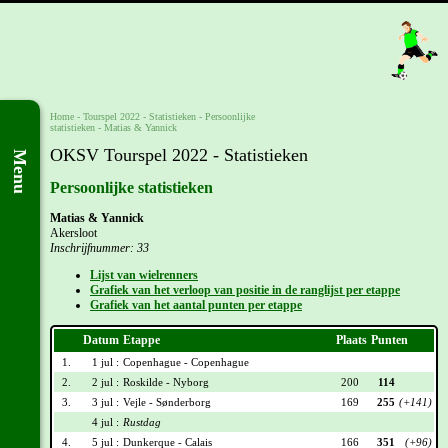
Home
-
Tourspel 2022
- Statistieken -
Persoonlijke
statistieken
-
Matias & Yannick
OKSV Tourspel 2022 - Statistieken
Menu
Persoonlijke statistieken
Matias & Yannick
Akersloot
Inschrijfnummer: 33
Lijst van wielrenners
Grafiek van het verloop van positie in de ranglijst per etappe
Grafiek van het aantal punten per etappe
Datum
Etappe
Plaats
Punten
1.
1 jul :
Copenhague - Copenhague
2.
2 jul :
Roskilde - Nyborg
200
114
3.
3 jul :
Vejle - Sønderborg
169
255
(+141)
4 jul :
Rustdag
4.
5 jul :
Dunkerque - Calais
166
351
(+96)