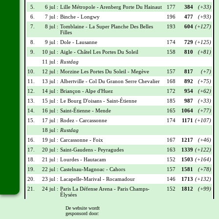
5.
6 jul :
Lille Métropole - Arenberg Porte Du Hainaut
177
384
(+33)
6.
7 jul :
Binche - Longwy
196
477
(+93)
7.
8 jul :
Tomblaine - La Super Planche Des Belles
193
604
(+127)
Filles
8.
9 jul :
Dole - Lausanne
174
729
(+125)
9.
10 jul :
Aigle - Châtel Les Portes Du Soleil
158
810
(+81)
11 jul :
Rustdag
10.
12 jul :
Morzine Les Portes Du Soleil - Megève
157
817
(+7)
11.
13 jul :
Albertville - Col Du Granon Serre Chevalier
168
892
(+75)
12.
14 jul :
Briançon - Alpe d'Huez
172
954
(+62)
13.
15 jul :
Le Bourg D'oisans - Saint-Étienne
185
987
(+33)
14.
16 jul :
Saint-Étienne - Mende
165
1064
(+77)
15.
17 jul :
Rodez - Carcassonne
174
1171
(+107)
18 jul :
Rustdag
16.
19 jul :
Carcassonne - Foix
167
1217
(+46)
17.
20 jul :
Saint-Gaudens - Peyragudes
163
1339
(+122)
18.
21 jul :
Lourdes - Hautacam
152
1503
(+164)
19.
22 jul :
Castelnau-Magnoac - Cahors
157
1581
(+78)
20.
23 jul :
Lacapelle-Marival - Rocamadour
146
1713
(+132)
21.
24 jul :
Paris La Défense Arena - Paris Champs-
152
1812
(+99)
Élysées
De website wordt
Wielrennerslijst
gesponsord door: