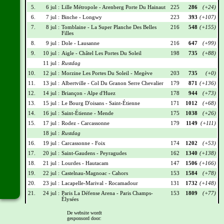
5.
6 jul :
Lille Métropole - Arenberg Porte Du Hainaut
225
286
(+24)
6.
7 jul :
Binche - Longwy
223
393
(+107)
7.
8 jul :
Tomblaine - La Super Planche Des Belles
216
548
(+155)
Filles
8.
9 jul :
Dole - Lausanne
216
647
(+99)
9.
10 jul :
Aigle - Châtel Les Portes Du Soleil
198
735
(+88)
11 jul :
Rustdag
10.
12 jul :
Morzine Les Portes Du Soleil - Megève
203
735
(+0)
11.
13 jul :
Albertville - Col Du Granon Serre Chevalier
179
871
(+136)
12.
14 jul :
Briançon - Alpe d'Huez
178
944
(+73)
13.
15 jul :
Le Bourg D'oisans - Saint-Étienne
171
1012
(+68)
14.
16 jul :
Saint-Étienne - Mende
175
1038
(+26)
15.
17 jul :
Rodez - Carcassonne
179
1149
(+111)
18 jul :
Rustdag
16.
19 jul :
Carcassonne - Foix
174
1202
(+53)
17.
20 jul :
Saint-Gaudens - Peyragudes
162
1340
(+138)
18.
21 jul :
Lourdes - Hautacam
147
1506
(+166)
19.
22 jul :
Castelnau-Magnoac - Cahors
153
1584
(+78)
20.
23 jul :
Lacapelle-Marival - Rocamadour
131
1732
(+148)
21.
24 jul :
Paris La Défense Arena - Paris Champs-
153
1809
(+77)
Élysées
De website wordt
Wielrennerslijst
gesponsord door: