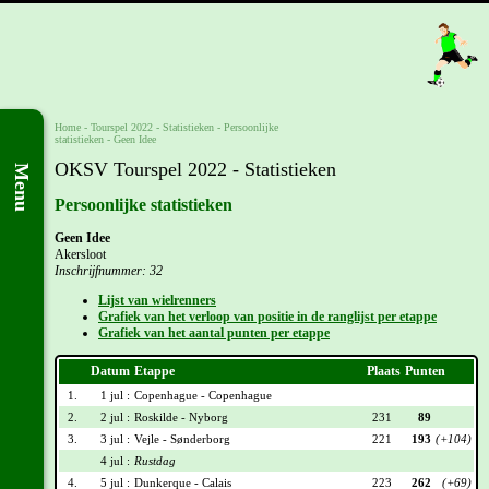
Home
-
Tourspel 2022
- Statistieken -
Persoonlijke
statistieken
-
Geen Idee
OKSV Tourspel 2022 - Statistieken
Menu
Persoonlijke statistieken
Geen Idee
Akersloot
Inschrijfnummer: 32
Lijst van wielrenners
Grafiek van het verloop van positie in de ranglijst per etappe
Grafiek van het aantal punten per etappe
Datum
Etappe
Plaats
Punten
1.
1 jul :
Copenhague - Copenhague
2.
2 jul :
Roskilde - Nyborg
231
89
3.
3 jul :
Vejle - Sønderborg
221
193
(+104)
4 jul :
Rustdag
4.
5 jul :
Dunkerque - Calais
223
262
(+69)