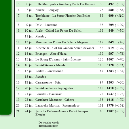
5.
6 jul :
Lille Métropole - Arenberg Porte Du Hainaut
36
492
(+33)
6.
7 jul :
Binche - Longwy
78
580
(+88)
7.
8 jul :
Tomblaine - La Super Planche Des Belles
86
690
(+110)
Filles
8.
9 jul :
Dole - Lausanne
98
799
(+109)
9.
10 jul :
Aigle - Châtel Les Portes Du Soleil
106
849
(+50)
11 jul :
Rustdag
10.
12 jul :
Morzine Les Portes Du Soleil - Megève
117
849
(+0)
11.
13 jul :
Albertville - Col Du Granon Serre Chevalier
155
919
(+70)
12.
14 jul :
Briançon - Alpe d'Huez
139
997
(+78)
13.
15 jul :
Le Bourg D'oisans - Saint-Étienne
128
1067
(+70)
14.
16 jul :
Saint-Étienne - Mende
106
1128
(+61)
15.
17 jul :
Rodez - Carcassonne
87
1283
(+155)
18 jul :
Rustdag
16.
19 jul :
Carcassonne - Foix
97
1303
(+20)
17.
20 jul :
Saint-Gaudens - Peyragudes
109
1410
(+107)
18.
21 jul :
Lourdes - Hautacam
122
1537
(+127)
19.
22 jul :
Castelnau-Magnoac - Cahors
133
1616
(+79)
20.
23 jul :
Lacapelle-Marival - Rocamadour
101
1770
(+154)
21.
24 jul :
Paris La Défense Arena - Paris Champs-
86
1907
(+137)
Élysées
De website wordt
Wielrennerslijst
gesponsord door: