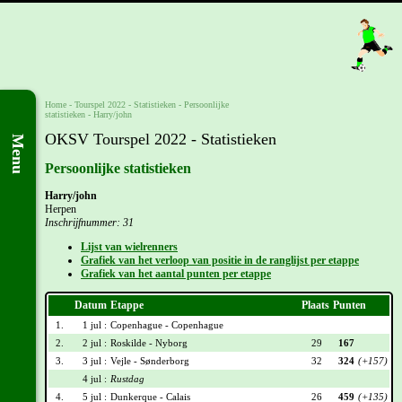
Home
-
Tourspel 2022
- Statistieken -
Persoonlijke
statistieken
-
Harry/john
OKSV Tourspel 2022 - Statistieken
Menu
Persoonlijke statistieken
Harry/john
Herpen
Inschrijfnummer: 31
Lijst van wielrenners
Grafiek van het verloop van positie in de ranglijst per etappe
Grafiek van het aantal punten per etappe
Datum
Etappe
Plaats
Punten
1.
1 jul :
Copenhague - Copenhague
2.
2 jul :
Roskilde - Nyborg
29
167
3.
3 jul :
Vejle - Sønderborg
32
324
(+157)
4 jul :
Rustdag
4.
5 jul :
Dunkerque - Calais
26
459
(+135)