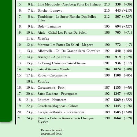
5.
6 jul :
Lille Métropole - Arenberg Porte Du Hainaut
213
330
(+36)
6.
7 jul :
Binche - Longwy
215
443
(+113)
7.
8 jul :
Tomblaine - La Super Planche Des Belles
212
567
(+124)
Filles
8.
9 jul :
Dole - Lausanne
195
694
(+127)
9.
10 jul :
Aigle - Châtel Les Portes Du Soleil
186
765
(+71)
11 jul :
Rustdag
10.
12 jul :
Morzine Les Portes Du Soleil - Megève
190
772
(+7)
11.
13 jul :
Albertville - Col Du Granon Serre Chevalier
192
840
(+68)
12.
14 jul :
Briançon - Alpe d'Huez
190
919
(+79)
13.
15 jul :
Le Bourg D'oisans - Saint-Étienne
201
936
(+17)
14.
16 jul :
Saint-Étienne - Mende
184
1024
(+88)
15.
17 jul :
Rodez - Carcassonne
190
1109
(+85)
18 jul :
Rustdag
16.
19 jul :
Carcassonne - Foix
187
1155
(+46)
17.
20 jul :
Saint-Gaudens - Peyragudes
192
1247
(+92)
18.
21 jul :
Lourdes - Hautacam
197
1369
(+122)
19.
22 jul :
Castelnau-Magnoac - Cahors
192
1445
(+76)
20.
23 jul :
Lacapelle-Marival - Rocamadour
189
1585
(+140)
21.
24 jul :
Paris La Défense Arena - Paris Champs-
190
1664
(+79)
Élysées
De website wordt
Wielrennerslijst
gesponsord door: