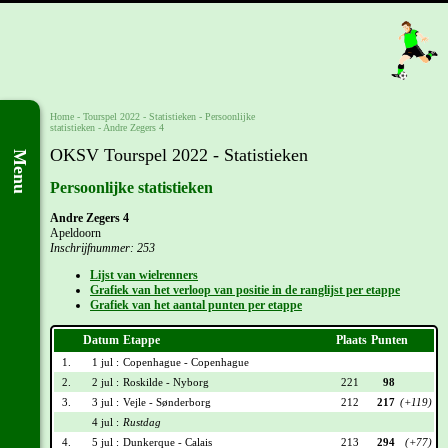
Home
-
Tourspel 2022
- Statistieken -
Persoonlijke
statistieken
-
Andre Zegers 4
OKSV Tourspel 2022 - Statistieken
Menu
Persoonlijke statistieken
Andre Zegers 4
Apeldoorn
Inschrijfnummer: 253
Lijst van wielrenners
Grafiek van het verloop van positie in de ranglijst per etappe
Grafiek van het aantal punten per etappe
Datum
Etappe
Plaats
Punten
1.
1 jul :
Copenhague - Copenhague
2.
2 jul :
Roskilde - Nyborg
221
98
3.
3 jul :
Vejle - Sønderborg
212
217
(+119)
4 jul :
Rustdag
4.
5 jul :
Dunkerque - Calais
213
294
(+77)