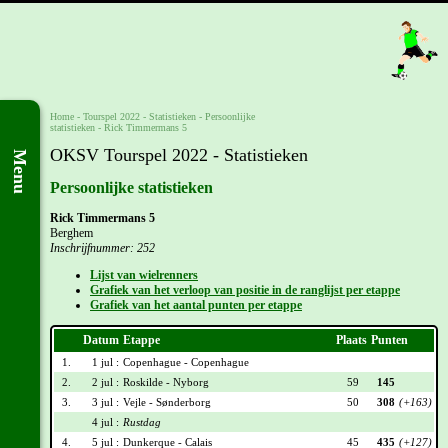
Home
-
Tourspel 2022
- Statistieken -
Persoonlijke
statistieken
-
Rick Timmermans 5
OKSV Tourspel 2022 - Statistieken
Menu
Persoonlijke statistieken
Rick Timmermans 5
Berghem
Inschrijfnummer: 252
Lijst van wielrenners
Grafiek van het verloop van positie in de ranglijst per etappe
Grafiek van het aantal punten per etappe
Datum
Etappe
Plaats
Punten
1.
1 jul :
Copenhague - Copenhague
2.
2 jul :
Roskilde - Nyborg
59
145
3.
3 jul :
Vejle - Sønderborg
50
308
(+163)
4 jul :
Rustdag
4.
5 jul :
Dunkerque - Calais
45
435
(+127)