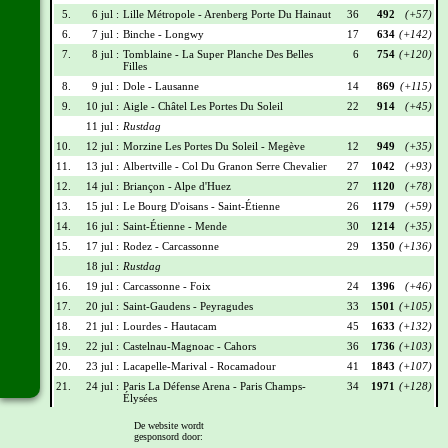
5.
6 jul :
Lille Métropole - Arenberg Porte Du Hainaut
36
492
(+57)
6.
7 jul :
Binche - Longwy
17
634
(+142)
7.
8 jul :
Tomblaine - La Super Planche Des Belles
6
754
(+120)
Filles
8.
9 jul :
Dole - Lausanne
14
869
(+115)
9.
10 jul :
Aigle - Châtel Les Portes Du Soleil
22
914
(+45)
11 jul :
Rustdag
10.
12 jul :
Morzine Les Portes Du Soleil - Megève
12
949
(+35)
11.
13 jul :
Albertville - Col Du Granon Serre Chevalier
27
1042
(+93)
12.
14 jul :
Briançon - Alpe d'Huez
27
1120
(+78)
13.
15 jul :
Le Bourg D'oisans - Saint-Étienne
26
1179
(+59)
14.
16 jul :
Saint-Étienne - Mende
30
1214
(+35)
15.
17 jul :
Rodez - Carcassonne
29
1350
(+136)
18 jul :
Rustdag
16.
19 jul :
Carcassonne - Foix
24
1396
(+46)
17.
20 jul :
Saint-Gaudens - Peyragudes
33
1501
(+105)
18.
21 jul :
Lourdes - Hautacam
45
1633
(+132)
19.
22 jul :
Castelnau-Magnoac - Cahors
36
1736
(+103)
20.
23 jul :
Lacapelle-Marival - Rocamadour
41
1843
(+107)
21.
24 jul :
Paris La Défense Arena - Paris Champs-
34
1971
(+128)
Élysées
De website wordt
Wielrennerslijst
gesponsord door: