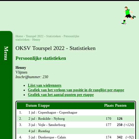
Home
-
Tourspel 2022
- Statistieken -
Persoonlijke
statistieken
-
Henny
OKSV Tourspel 2022 - Statistieken
Menu
Persoonlijke statistieken
Henny
Vlijmen
Inschrijfnummer: 230
Lijst van wielrenners
Grafiek van het verloop van positie in de ranglijst per etappe
Grafiek van het aantal punten per etappe
Datum
Etappe
Plaats
Punten
1.
1 jul :
Copenhague - Copenhague
2.
2 jul :
Roskilde - Nyborg
170
126
3.
3 jul :
Vejle - Sønderborg
177
250
(+124)
4 jul :
Rustdag
4.
5 jul :
Dunkerque - Calais
174
342
(+92)