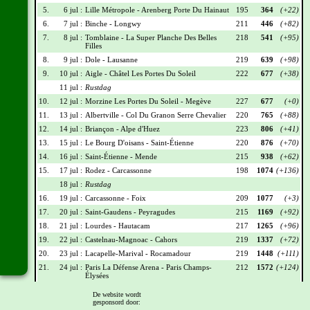
5.
6 jul :
Lille Métropole - Arenberg Porte Du Hainaut
195
364
(+22)
6.
7 jul :
Binche - Longwy
211
446
(+82)
7.
8 jul :
Tomblaine - La Super Planche Des Belles
218
541
(+95)
Filles
8.
9 jul :
Dole - Lausanne
219
639
(+98)
9.
10 jul :
Aigle - Châtel Les Portes Du Soleil
222
677
(+38)
11 jul :
Rustdag
10.
12 jul :
Morzine Les Portes Du Soleil - Megève
227
677
(+0)
11.
13 jul :
Albertville - Col Du Granon Serre Chevalier
220
765
(+88)
12.
14 jul :
Briançon - Alpe d'Huez
223
806
(+41)
13.
15 jul :
Le Bourg D'oisans - Saint-Étienne
220
876
(+70)
14.
16 jul :
Saint-Étienne - Mende
215
938
(+62)
15.
17 jul :
Rodez - Carcassonne
198
1074
(+136)
18 jul :
Rustdag
16.
19 jul :
Carcassonne - Foix
209
1077
(+3)
17.
20 jul :
Saint-Gaudens - Peyragudes
215
1169
(+92)
18.
21 jul :
Lourdes - Hautacam
217
1265
(+96)
19.
22 jul :
Castelnau-Magnoac - Cahors
219
1337
(+72)
20.
23 jul :
Lacapelle-Marival - Rocamadour
219
1448
(+111)
21.
24 jul :
Paris La Défense Arena - Paris Champs-
212
1572
(+124)
Élysées
De website wordt
Wielrennerslijst
gesponsord door: