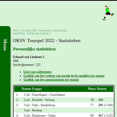
Home
-
Tourspel 2022
- Statistieken -
Persoonlijke
statistieken
-
Eduard van Lieshout 2
OKSV Tourspel 2022 - Statistieken
Menu
Persoonlijke statistieken
Eduard van Lieshout 2
Mill
Inschrijfnummer: 225
Lijst van wielrenners
Grafiek van het verloop van positie in de ranglijst per etappe
Grafiek van het aantal punten per etappe
Datum
Etappe
Plaats
Punten
1.
1 jul :
Copenhague - Copenhague
2.
2 jul :
Roskilde - Nyborg
59
145
3.
3 jul :
Vejle - Sønderborg
77
295
(+150)
4 jul :
Rustdag
4.
5 jul :
Dunkerque - Calais
69
417
(+122)