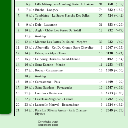
5.
6 jul :
Lille Métropole - Arenberg Porte Du Hainaut
91
450
(+33)
6.
7 jul :
Binche - Longwy
74
582
(+132)
7.
8 jul :
Tomblaine - La Super Planche Des Belles
37
724
(+142)
Filles
8.
9 jul :
Dole - Lausanne
31
853
(+129)
9.
10 jul :
Aigle - Châtel Les Portes Du Soleil
12
932
(+79)
11 jul :
Rustdag
10.
12 jul :
Morzine Les Portes Du Soleil - Megève
30
932
(+0)
11.
13 jul :
Albertville - Col Du Granon Serre Chevalier
8
1067
(+135)
12.
14 jul :
Briançon - Alpe d'Huez
13
1138
(+71)
13.
15 jul :
Le Bourg D'oisans - Saint-Étienne
13
1192
(+54)
14.
16 jul :
Saint-Étienne - Mende
11
1253
(+61)
15.
17 jul :
Rodez - Carcassonne
10
1389
(+136)
18 jul :
Rustdag
16.
19 jul :
Carcassonne - Foix
14
1409
(+20)
17.
20 jul :
Saint-Gaudens - Peyragudes
10
1547
(+138)
18.
21 jul :
Lourdes - Hautacam
8
1713
(+166)
19.
22 jul :
Castelnau-Magnoac - Cahors
10
1792
(+79)
20.
23 jul :
Lacapelle-Marival - Rocamadour
9
1924
(+132)
21.
24 jul :
Paris La Défense Arena - Paris Champs-
5
2049
(+125)
Élysées
De website wordt
Wielrennerslijst
gesponsord door: