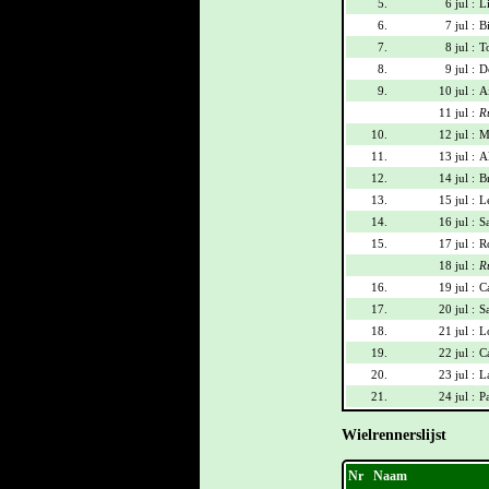
5.
6 jul :
L
6.
7 jul :
B
7.
8 jul :
To
8.
9 jul :
D
9.
10 jul :
Ai
11 jul :
R
10.
12 jul :
M
11.
13 jul :
Al
12.
14 jul :
B
13.
15 jul :
L
14.
16 jul :
S
15.
17 jul :
R
18 jul :
R
16.
19 jul :
C
17.
20 jul :
S
18.
21 jul :
L
19.
22 jul :
C
20.
23 jul :
L
21.
24 jul :
P
Wielrennerslijst
Nr
Naam