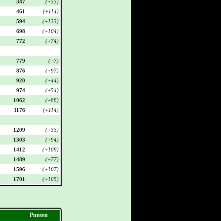
347
(+33)
461
(+114)
594
(+133)
698
(+104)
772
(+74)
779
(+7)
876
(+97)
920
(+44)
974
(+54)
1062
(+88)
1176
(+114)
1209
(+33)
1303
(+94)
1412
(+109)
1489
(+77)
1596
(+107)
1701
(+105)
Punten