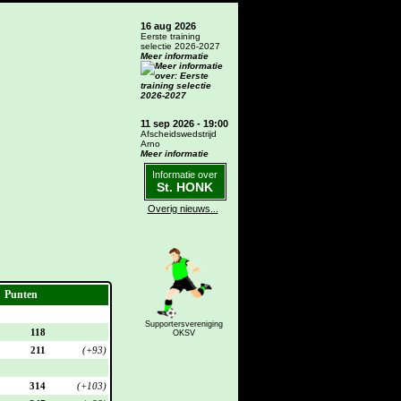
16 aug 2026
Eerste training
selectie 2026-2027
Meer informatie
11 sep 2026 - 19:00
Afscheidswedstrijd
Arno
Meer informatie
Informatie over
St. HONK
Overig nieuws...
Punten
Supportersvereniging
118
OKSV
211
(+93)
314
(+103)