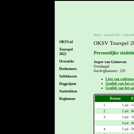
Home
-
Tourspel 2022
- Statistie
OKSV.nl
OKSV Tourspel 202
Tourspel
Persoonlijke statist
2022
Overzicht
Jesper van Griensven
Overlangel
Deelnemers
Inschrijfnummer: 220
Subklassen
Lijst van wielrenn
Grafiek van het ver
Dagprijzen
Grafiek van het aa
Statistieken
Datum
E
Reglement
1.
1 jul :
C
2.
2 jul :
R
3.
3 jul :
V
4 jul :
R
4.
5 jul :
D