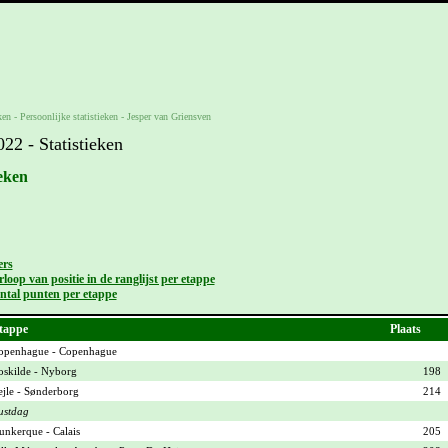
ken -
Persoonlijke statistieken
-
Jesper van Griensven
2 - Statistieken
ieken
ers
loop van positie in de ranglijst per etappe
ntal punten per etappe
tappe
Plaats
openhague - Copenhague
oskilde - Nyborg
198
ejle - Sønderborg
214
ustdag
unkerque - Calais
205