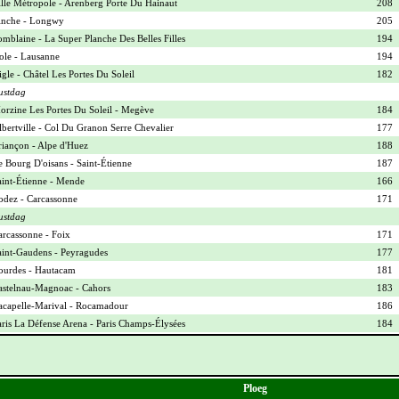
ille Métropole - Arenberg Porte Du Hainaut
208
inche - Longwy
205
mblaine - La Super Planche Des Belles Filles
194
ole - Lausanne
194
gle - Châtel Les Portes Du Soleil
182
ustdag
orzine Les Portes Du Soleil - Megève
184
bertville - Col Du Granon Serre Chevalier
177
riançon - Alpe d'Huez
188
e Bourg D'oisans - Saint-Étienne
187
aint-Étienne - Mende
166
odez - Carcassonne
171
ustdag
arcassonne - Foix
171
aint-Gaudens - Peyragudes
177
ourdes - Hautacam
181
astelnau-Magnoac - Cahors
183
acapelle-Marival - Rocamadour
186
aris La Défense Arena - Paris Champs-Élysées
184
Ploeg