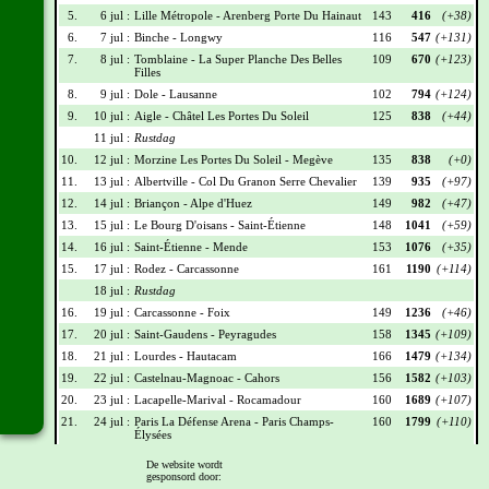
5.
6 jul :
Lille Métropole - Arenberg Porte Du Hainaut
143
416
(+38)
6.
7 jul :
Binche - Longwy
116
547
(+131)
7.
8 jul :
Tomblaine - La Super Planche Des Belles
109
670
(+123)
Filles
8.
9 jul :
Dole - Lausanne
102
794
(+124)
9.
10 jul :
Aigle - Châtel Les Portes Du Soleil
125
838
(+44)
11 jul :
Rustdag
10.
12 jul :
Morzine Les Portes Du Soleil - Megève
135
838
(+0)
11.
13 jul :
Albertville - Col Du Granon Serre Chevalier
139
935
(+97)
12.
14 jul :
Briançon - Alpe d'Huez
149
982
(+47)
13.
15 jul :
Le Bourg D'oisans - Saint-Étienne
148
1041
(+59)
14.
16 jul :
Saint-Étienne - Mende
153
1076
(+35)
15.
17 jul :
Rodez - Carcassonne
161
1190
(+114)
18 jul :
Rustdag
16.
19 jul :
Carcassonne - Foix
149
1236
(+46)
17.
20 jul :
Saint-Gaudens - Peyragudes
158
1345
(+109)
18.
21 jul :
Lourdes - Hautacam
166
1479
(+134)
19.
22 jul :
Castelnau-Magnoac - Cahors
156
1582
(+103)
20.
23 jul :
Lacapelle-Marival - Rocamadour
160
1689
(+107)
21.
24 jul :
Paris La Défense Arena - Paris Champs-
160
1799
(+110)
Élysées
De website wordt
Wielrennerslijst
gesponsord door: