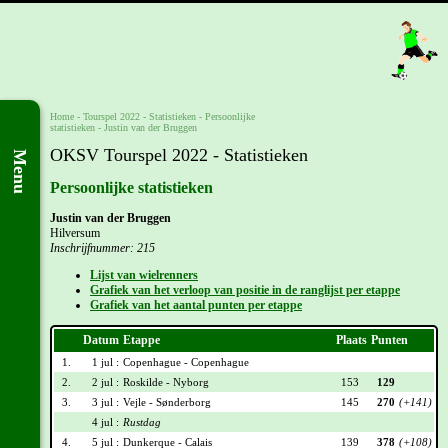
Home
-
Tourspel 2022
- Statistieken -
Persoonlijke
statistieken
-
Justin van der Bruggen
OKSV Tourspel 2022 - Statistieken
Menu
Persoonlijke statistieken
Justin van der Bruggen
Hilversum
Inschrijfnummer: 215
Lijst van wielrenners
Grafiek van het verloop van positie in de ranglijst per etappe
Grafiek van het aantal punten per etappe
Datum
Etappe
Plaats
Punten
1.
1 jul :
Copenhague - Copenhague
2.
2 jul :
Roskilde - Nyborg
153
129
3.
3 jul :
Vejle - Sønderborg
145
270
(+141)
4 jul :
Rustdag
4.
5 jul :
Dunkerque - Calais
139
378
(+108)