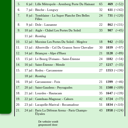
5.
6 jul :
Lille Métropole - Arenberg Porte Du Hainaut
65
469
(+52)
6.
7 jul :
Binche - Longwy
32
611
(+142)
7.
8 jul :
Tomblaine - La Super Planche Des Belles
24
731
(+120)
Filles
8.
9 jul :
Dole - Lausanne
22
862
(+131)
9.
10 jul :
Aigle - Châtel Les Portes Du Soleil
33
907
(+45)
11 jul :
Rustdag
10.
12 jul :
Morzine Les Portes Du Soleil - Megève
18
942
(+35)
11.
13 jul :
Albertville - Col Du Granon Serre Chevalier
30
1039
(+97)
12.
14 jul :
Briançon - Alpe d'Huez
21
1128
(+89)
13.
15 jul :
Le Bourg D'oisans - Saint-Étienne
24
1182
(+54)
14.
16 jul :
Saint-Étienne - Mende
27
1217
(+35)
15.
17 jul :
Rodez - Carcassonne
27
1353
(+136)
18 jul :
Rustdag
16.
19 jul :
Carcassonne - Foix
21
1399
(+46)
17.
20 jul :
Saint-Gaudens - Peyragudes
31
1508
(+109)
18.
21 jul :
Lourdes - Hautacam
35
1647
(+139)
19.
22 jul :
Castelnau-Magnoac - Cahors
42
1724
(+77)
20.
23 jul :
Lacapelle-Marival - Rocamadour
51
1834
(+110)
21.
24 jul :
Paris La Défense Arena - Paris Champs-
43
1958
(+124)
Élysées
De website wordt
Wielrennerslijst
gesponsord door: