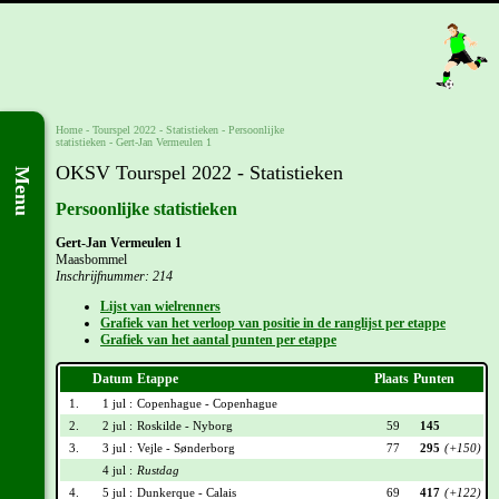
Home
-
Tourspel 2022
- Statistieken -
Persoonlijke
statistieken
-
Gert-Jan Vermeulen 1
OKSV Tourspel 2022 - Statistieken
Menu
Persoonlijke statistieken
Gert-Jan Vermeulen 1
Maasbommel
Inschrijfnummer: 214
Lijst van wielrenners
Grafiek van het verloop van positie in de ranglijst per etappe
Grafiek van het aantal punten per etappe
Datum
Etappe
Plaats
Punten
1.
1 jul :
Copenhague - Copenhague
2.
2 jul :
Roskilde - Nyborg
59
145
3.
3 jul :
Vejle - Sønderborg
77
295
(+150)
4 jul :
Rustdag
4.
5 jul :
Dunkerque - Calais
69
417
(+122)