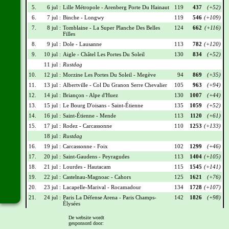
5.
6 jul :
Lille Métropole - Arenberg Porte Du Hainaut
119
437
(+52)
6.
7 jul :
Binche - Longwy
119
546
(+109)
7.
8 jul :
Tomblaine - La Super Planche Des Belles
124
662
(+116)
Filles
8.
9 jul :
Dole - Lausanne
113
782
(+120)
9.
10 jul :
Aigle - Châtel Les Portes Du Soleil
130
834
(+52)
11 jul :
Rustdag
10.
12 jul :
Morzine Les Portes Du Soleil - Megève
94
869
(+35)
11.
13 jul :
Albertville - Col Du Granon Serre Chevalier
105
963
(+94)
12.
14 jul :
Briançon - Alpe d'Huez
130
1007
(+44)
13.
15 jul :
Le Bourg D'oisans - Saint-Étienne
135
1059
(+52)
14.
16 jul :
Saint-Étienne - Mende
113
1120
(+61)
15.
17 jul :
Rodez - Carcassonne
110
1253
(+133)
18 jul :
Rustdag
16.
19 jul :
Carcassonne - Foix
102
1299
(+46)
17.
20 jul :
Saint-Gaudens - Peyragudes
113
1404
(+105)
18.
21 jul :
Lourdes - Hautacam
115
1545
(+141)
19.
22 jul :
Castelnau-Magnoac - Cahors
125
1621
(+76)
20.
23 jul :
Lacapelle-Marival - Rocamadour
134
1728
(+107)
21.
24 jul :
Paris La Défense Arena - Paris Champs-
142
1826
(+98)
Élysées
De website wordt
Wielrennerslijst
gesponsord door: