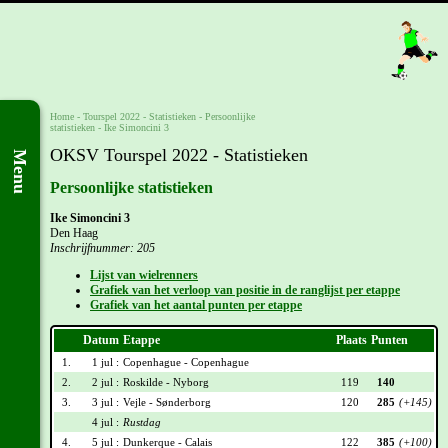
Home
-
Tourspel 2022
- Statistieken -
Persoonlijke
statistieken
-
Ike Simoncini 3
OKSV Tourspel 2022 - Statistieken
Menu
Persoonlijke statistieken
Ike Simoncini 3
Den Haag
Inschrijfnummer: 205
Lijst van wielrenners
Grafiek van het verloop van positie in de ranglijst per etappe
Grafiek van het aantal punten per etappe
Datum
Etappe
Plaats
Punten
1.
1 jul :
Copenhague - Copenhague
2.
2 jul :
Roskilde - Nyborg
119
140
3.
3 jul :
Vejle - Sønderborg
120
285
(+145)
4 jul :
Rustdag
4.
5 jul :
Dunkerque - Calais
122
385
(+100)