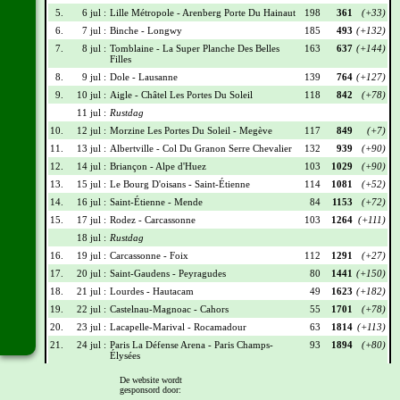
5.
6 jul :
Lille Métropole - Arenberg Porte Du Hainaut
198
361
(+33)
6.
7 jul :
Binche - Longwy
185
493
(+132)
7.
8 jul :
Tomblaine - La Super Planche Des Belles
163
637
(+144)
Filles
8.
9 jul :
Dole - Lausanne
139
764
(+127)
9.
10 jul :
Aigle - Châtel Les Portes Du Soleil
118
842
(+78)
11 jul :
Rustdag
10.
12 jul :
Morzine Les Portes Du Soleil - Megève
117
849
(+7)
11.
13 jul :
Albertville - Col Du Granon Serre Chevalier
132
939
(+90)
12.
14 jul :
Briançon - Alpe d'Huez
103
1029
(+90)
13.
15 jul :
Le Bourg D'oisans - Saint-Étienne
114
1081
(+52)
14.
16 jul :
Saint-Étienne - Mende
84
1153
(+72)
15.
17 jul :
Rodez - Carcassonne
103
1264
(+111)
18 jul :
Rustdag
16.
19 jul :
Carcassonne - Foix
112
1291
(+27)
17.
20 jul :
Saint-Gaudens - Peyragudes
80
1441
(+150)
18.
21 jul :
Lourdes - Hautacam
49
1623
(+182)
19.
22 jul :
Castelnau-Magnoac - Cahors
55
1701
(+78)
20.
23 jul :
Lacapelle-Marival - Rocamadour
63
1814
(+113)
21.
24 jul :
Paris La Défense Arena - Paris Champs-
93
1894
(+80)
Élysées
De website wordt
Wielrennerslijst
gesponsord door: