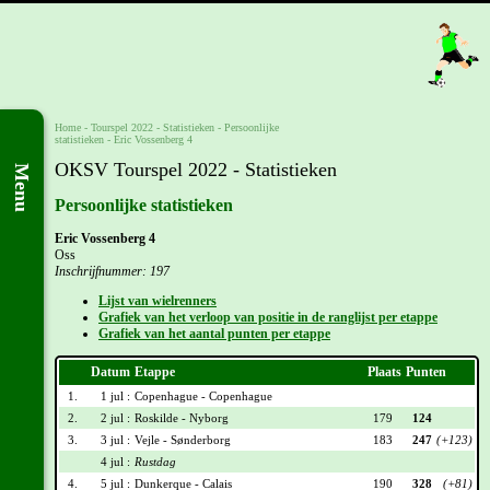
Home
-
Tourspel 2022
- Statistieken -
Persoonlijke
statistieken
-
Eric Vossenberg 4
OKSV Tourspel 2022 - Statistieken
Menu
Persoonlijke statistieken
Eric Vossenberg 4
Oss
Inschrijfnummer: 197
Lijst van wielrenners
Grafiek van het verloop van positie in de ranglijst per etappe
Grafiek van het aantal punten per etappe
Datum
Etappe
Plaats
Punten
1.
1 jul :
Copenhague - Copenhague
2.
2 jul :
Roskilde - Nyborg
179
124
3.
3 jul :
Vejle - Sønderborg
183
247
(+123)
4 jul :
Rustdag
4.
5 jul :
Dunkerque - Calais
190
328
(+81)