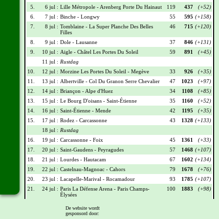
5.
6 jul :
Lille Métropole - Arenberg Porte Du Hainaut
119
437
(+52)
6.
7 jul :
Binche - Longwy
55
595
(+158)
7.
8 jul :
Tomblaine - La Super Planche Des Belles
46
715
(+120)
Filles
8.
9 jul :
Dole - Lausanne
37
846
(+131)
9.
10 jul :
Aigle - Châtel Les Portes Du Soleil
59
891
(+45)
11 jul :
Rustdag
10.
12 jul :
Morzine Les Portes Du Soleil - Megève
33
926
(+35)
11.
13 jul :
Albertville - Col Du Granon Serre Chevalier
47
1023
(+97)
12.
14 jul :
Briançon - Alpe d'Huez
34
1108
(+85)
13.
15 jul :
Le Bourg D'oisans - Saint-Étienne
35
1160
(+52)
14.
16 jul :
Saint-Étienne - Mende
42
1195
(+35)
15.
17 jul :
Rodez - Carcassonne
43
1328
(+133)
18 jul :
Rustdag
16.
19 jul :
Carcassonne - Foix
45
1361
(+33)
17.
20 jul :
Saint-Gaudens - Peyragudes
57
1468
(+107)
18.
21 jul :
Lourdes - Hautacam
67
1602
(+134)
19.
22 jul :
Castelnau-Magnoac - Cahors
79
1678
(+76)
20.
23 jul :
Lacapelle-Marival - Rocamadour
93
1785
(+107)
21.
24 jul :
Paris La Défense Arena - Paris Champs-
100
1883
(+98)
Élysées
De website wordt
Wielrennerslijst
gesponsord door: