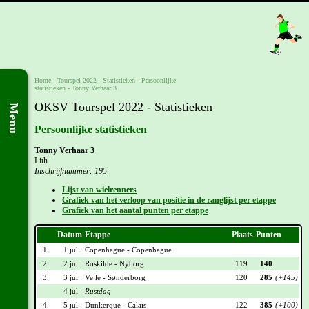
Home
-
Tourspel 2022
- Statistieken -
Persoonlijke
statistieken
-
Tonny Verhaar 3
OKSV Tourspel 2022 - Statistieken
Menu
Persoonlijke statistieken
Tonny Verhaar 3
Lith
Inschrijfnummer: 195
Lijst van wielrenners
Grafiek van het verloop van positie in de ranglijst per etappe
Grafiek van het aantal punten per etappe
Datum
Etappe
Plaats
Punten
1.
1 jul :
Copenhague - Copenhague
2.
2 jul :
Roskilde - Nyborg
119
140
3.
3 jul :
Vejle - Sønderborg
120
285
(+145)
4 jul :
Rustdag
4.
5 jul :
Dunkerque - Calais
122
385
(+100)