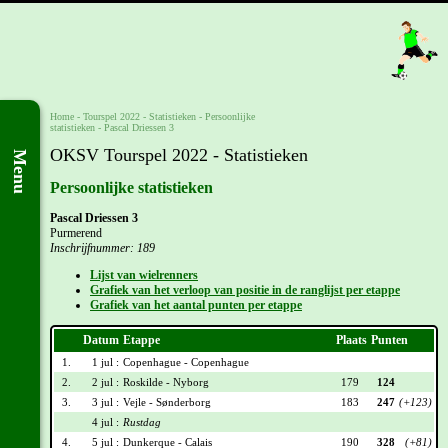
Home
-
Tourspel 2022
- Statistieken -
Persoonlijke
statistieken
-
Pascal Driessen 3
OKSV Tourspel 2022 - Statistieken
Menu
Persoonlijke statistieken
Pascal Driessen 3
Purmerend
Inschrijfnummer: 189
Lijst van wielrenners
Grafiek van het verloop van positie in de ranglijst per etappe
Grafiek van het aantal punten per etappe
Datum
Etappe
Plaats
Punten
1.
1 jul :
Copenhague - Copenhague
2.
2 jul :
Roskilde - Nyborg
179
124
3.
3 jul :
Vejle - Sønderborg
183
247
(+123)
4 jul :
Rustdag
4.
5 jul :
Dunkerque - Calais
190
328
(+81)