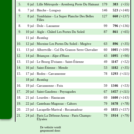
5.
6 jul :
Lille Métropole - Arenberg Porte Du Hainaut
179
383
(+55)
6.
7 jul :
Binche - Longwy
146
523
(+140)
7.
8 jul :
Tomblaine - La Super Planche Des Belles
127
660
(+137)
Filles
8.
9 jul :
Dole - Lausanne
99
796
(+136)
9.
10 jul :
Aigle - Châtel Les Portes Du Soleil
87
861
(+65)
11 jul :
Rustdag
10.
12 jul :
Morzine Les Portes Du Soleil - Megève
63
896
(+35)
11.
13 jul :
Albertville - Col Du Granon Serre Chevalier
60
1005
(+109)
12.
14 jul :
Briançon - Alpe d'Huez
43
1095
(+90)
13.
15 jul :
Le Bourg D'oisans - Saint-Étienne
49
1147
(+52)
14.
16 jul :
Saint-Étienne - Mende
53
1182
(+35)
15.
17 jul :
Rodez - Carcassonne
78
1293
(+111)
18 jul :
Rustdag
16.
19 jul :
Carcassonne - Foix
59
1346
(+53)
17.
20 jul :
Saint-Gaudens - Peyragudes
67
1457
(+111)
18.
21 jul :
Lourdes - Hautacam
69
1600
(+143)
19.
22 jul :
Castelnau-Magnoac - Cahors
79
1678
(+78)
20.
23 jul :
Lacapelle-Marival - Rocamadour
49
1835
(+157)
21.
24 jul :
Paris La Défense Arena - Paris Champs-
79
1914
(+79)
Élysées
De website wordt
Wielrennerslijst
gesponsord door: