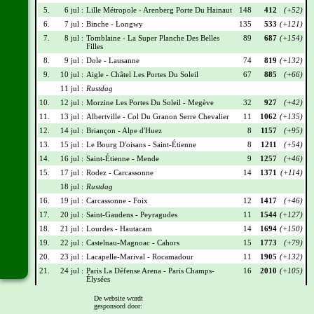
5.
6 jul :
Lille Métropole - Arenberg Porte Du Hainaut
148
412
(+52)
6.
7 jul :
Binche - Longwy
135
533
(+121)
7.
8 jul :
Tomblaine - La Super Planche Des Belles
89
687
(+154)
Filles
8.
9 jul :
Dole - Lausanne
74
819
(+132)
9.
10 jul :
Aigle - Châtel Les Portes Du Soleil
67
885
(+66)
11 jul :
Rustdag
10.
12 jul :
Morzine Les Portes Du Soleil - Megève
32
927
(+42)
11.
13 jul :
Albertville - Col Du Granon Serre Chevalier
11
1062
(+135)
12.
14 jul :
Briançon - Alpe d'Huez
8
1157
(+95)
13.
15 jul :
Le Bourg D'oisans - Saint-Étienne
8
1211
(+54)
14.
16 jul :
Saint-Étienne - Mende
9
1257
(+46)
15.
17 jul :
Rodez - Carcassonne
14
1371
(+114)
18 jul :
Rustdag
16.
19 jul :
Carcassonne - Foix
12
1417
(+46)
17.
20 jul :
Saint-Gaudens - Peyragudes
11
1544
(+127)
18.
21 jul :
Lourdes - Hautacam
14
1694
(+150)
19.
22 jul :
Castelnau-Magnoac - Cahors
15
1773
(+79)
20.
23 jul :
Lacapelle-Marival - Rocamadour
11
1905
(+132)
21.
24 jul :
Paris La Défense Arena - Paris Champs-
16
2010
(+105)
Élysées
De website wordt
Wielrennerslijst
gesponsord door: