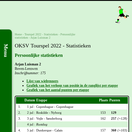
Home
-
Tourspel 2022
- Statistieken -
Persoonlijke
statistieken
-
Arjan Luisman 2
OKSV Tourspel 2022 - Statistieken
Menu
Persoonlijke statistieken
Arjan Luisman 2
Boven-Leeuwen
Inschrijfnummer: 175
Lijst van wielrenners
Grafiek van het verloop van positie in de ranglijst per etappe
Grafiek van het aantal punten per etappe
Datum
Etappe
Plaats
Punten
1.
1 jul :
Copenhague - Copenhague
2.
2 jul :
Roskilde - Nyborg
153
129
3.
3 jul :
Vejle - Sønderborg
162
257
(+128)
4 jul :
Rustdag
4.
5 jul :
Dunkerque - Calais
157
360
(+103)