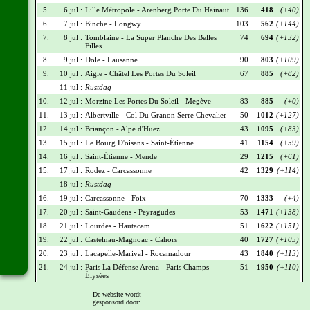
5.
6 jul :
Lille Métropole - Arenberg Porte Du Hainaut
136
418
(+40)
6.
7 jul :
Binche - Longwy
103
562
(+144)
7.
8 jul :
Tomblaine - La Super Planche Des Belles
74
694
(+132)
Filles
8.
9 jul :
Dole - Lausanne
90
803
(+109)
9.
10 jul :
Aigle - Châtel Les Portes Du Soleil
67
885
(+82)
11 jul :
Rustdag
10.
12 jul :
Morzine Les Portes Du Soleil - Megève
83
885
(+0)
11.
13 jul :
Albertville - Col Du Granon Serre Chevalier
50
1012
(+127)
12.
14 jul :
Briançon - Alpe d'Huez
43
1095
(+83)
13.
15 jul :
Le Bourg D'oisans - Saint-Étienne
41
1154
(+59)
14.
16 jul :
Saint-Étienne - Mende
29
1215
(+61)
15.
17 jul :
Rodez - Carcassonne
42
1329
(+114)
18 jul :
Rustdag
16.
19 jul :
Carcassonne - Foix
70
1333
(+4)
17.
20 jul :
Saint-Gaudens - Peyragudes
53
1471
(+138)
18.
21 jul :
Lourdes - Hautacam
51
1622
(+151)
19.
22 jul :
Castelnau-Magnoac - Cahors
40
1727
(+105)
20.
23 jul :
Lacapelle-Marival - Rocamadour
43
1840
(+113)
21.
24 jul :
Paris La Défense Arena - Paris Champs-
51
1950
(+110)
Élysées
De website wordt
Wielrennerslijst
gesponsord door: