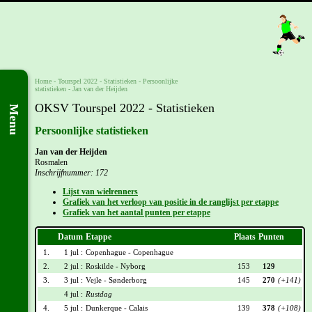
Home
-
Tourspel 2022
- Statistieken -
Persoonlijke
statistieken
-
Jan van der Heijden
OKSV Tourspel 2022 - Statistieken
Menu
Persoonlijke statistieken
Jan van der Heijden
Rosmalen
Inschrijfnummer: 172
Lijst van wielrenners
Grafiek van het verloop van positie in de ranglijst per etappe
Grafiek van het aantal punten per etappe
Datum
Etappe
Plaats
Punten
1.
1 jul :
Copenhague - Copenhague
2.
2 jul :
Roskilde - Nyborg
153
129
3.
3 jul :
Vejle - Sønderborg
145
270
(+141)
4 jul :
Rustdag
4.
5 jul :
Dunkerque - Calais
139
378
(+108)