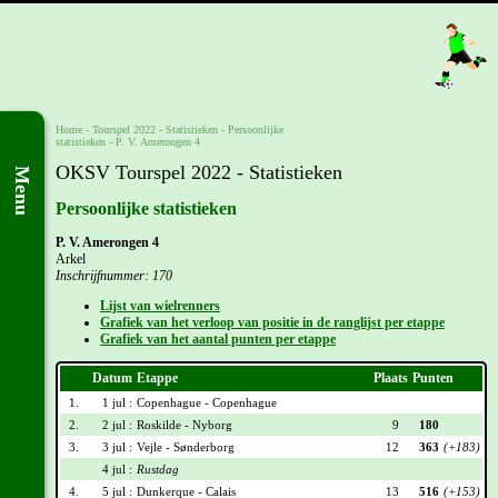
Home
-
Tourspel 2022
- Statistieken -
Persoonlijke
statistieken
-
P. V. Amerongen 4
OKSV Tourspel 2022 - Statistieken
Menu
Persoonlijke statistieken
P. V. Amerongen 4
Arkel
Inschrijfnummer: 170
Lijst van wielrenners
Grafiek van het verloop van positie in de ranglijst per etappe
Grafiek van het aantal punten per etappe
Datum
Etappe
Plaats
Punten
1.
1 jul :
Copenhague - Copenhague
2.
2 jul :
Roskilde - Nyborg
9
180
3.
3 jul :
Vejle - Sønderborg
12
363
(+183)
4 jul :
Rustdag
4.
5 jul :
Dunkerque - Calais
13
516
(+153)