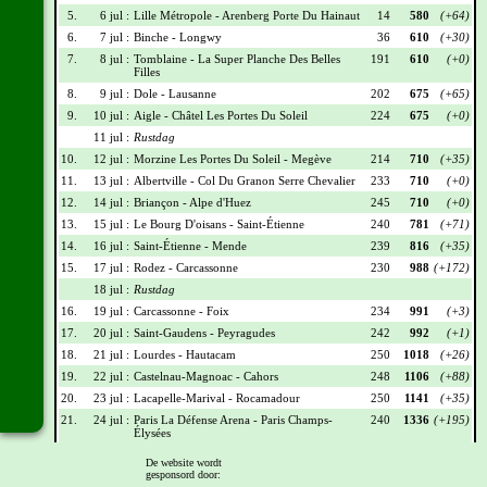
5.
6 jul :
Lille Métropole - Arenberg Porte Du Hainaut
14
580
(+64)
6.
7 jul :
Binche - Longwy
36
610
(+30)
7.
8 jul :
Tomblaine - La Super Planche Des Belles
191
610
(+0)
Filles
8.
9 jul :
Dole - Lausanne
202
675
(+65)
9.
10 jul :
Aigle - Châtel Les Portes Du Soleil
224
675
(+0)
11 jul :
Rustdag
10.
12 jul :
Morzine Les Portes Du Soleil - Megève
214
710
(+35)
11.
13 jul :
Albertville - Col Du Granon Serre Chevalier
233
710
(+0)
12.
14 jul :
Briançon - Alpe d'Huez
245
710
(+0)
13.
15 jul :
Le Bourg D'oisans - Saint-Étienne
240
781
(+71)
14.
16 jul :
Saint-Étienne - Mende
239
816
(+35)
15.
17 jul :
Rodez - Carcassonne
230
988
(+172)
18 jul :
Rustdag
16.
19 jul :
Carcassonne - Foix
234
991
(+3)
17.
20 jul :
Saint-Gaudens - Peyragudes
242
992
(+1)
18.
21 jul :
Lourdes - Hautacam
250
1018
(+26)
19.
22 jul :
Castelnau-Magnoac - Cahors
248
1106
(+88)
20.
23 jul :
Lacapelle-Marival - Rocamadour
250
1141
(+35)
21.
24 jul :
Paris La Défense Arena - Paris Champs-
240
1336
(+195)
Élysées
De website wordt
Wielrennerslijst
gesponsord door: