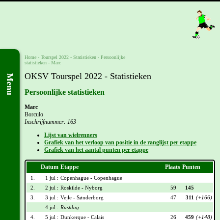
Home
-
Tourspel 2022
- Statistieken -
Persoonlijke
statistieken
-
Marc
OKSV Tourspel 2022 - Statistieken
Menu
Persoonlijke statistieken
Marc
Borculo
Inschrijfnummer: 163
Lijst van wielrenners
Grafiek van het verloop van positie in de ranglijst per etappe
Grafiek van het aantal punten per etappe
Datum
Etappe
Plaats
Punten
1.
1 jul :
Copenhague - Copenhague
2.
2 jul :
Roskilde - Nyborg
59
145
3.
3 jul :
Vejle - Sønderborg
47
311
(+166)
4 jul :
Rustdag
4.
5 jul :
Dunkerque - Calais
26
459
(+148)