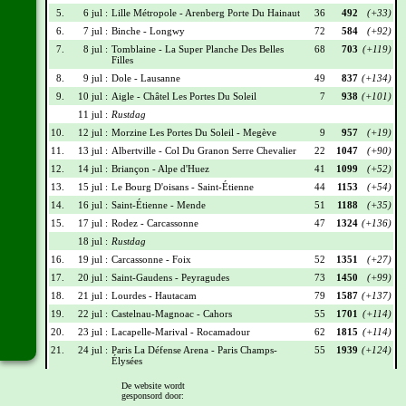
5.
6 jul :
Lille Métropole - Arenberg Porte Du Hainaut
36
492
(+33)
6.
7 jul :
Binche - Longwy
72
584
(+92)
7.
8 jul :
Tomblaine - La Super Planche Des Belles
68
703
(+119)
Filles
8.
9 jul :
Dole - Lausanne
49
837
(+134)
9.
10 jul :
Aigle - Châtel Les Portes Du Soleil
7
938
(+101)
11 jul :
Rustdag
10.
12 jul :
Morzine Les Portes Du Soleil - Megève
9
957
(+19)
11.
13 jul :
Albertville - Col Du Granon Serre Chevalier
22
1047
(+90)
12.
14 jul :
Briançon - Alpe d'Huez
41
1099
(+52)
13.
15 jul :
Le Bourg D'oisans - Saint-Étienne
44
1153
(+54)
14.
16 jul :
Saint-Étienne - Mende
51
1188
(+35)
15.
17 jul :
Rodez - Carcassonne
47
1324
(+136)
18 jul :
Rustdag
16.
19 jul :
Carcassonne - Foix
52
1351
(+27)
17.
20 jul :
Saint-Gaudens - Peyragudes
73
1450
(+99)
18.
21 jul :
Lourdes - Hautacam
79
1587
(+137)
19.
22 jul :
Castelnau-Magnoac - Cahors
55
1701
(+114)
20.
23 jul :
Lacapelle-Marival - Rocamadour
62
1815
(+114)
21.
24 jul :
Paris La Défense Arena - Paris Champs-
55
1939
(+124)
Élysées
De website wordt
Wielrennerslijst
gesponsord door: