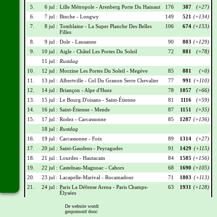
5.
6 jul :
Lille Métropole - Arenberg Porte Du Hainaut
176
387
(+27)
6.
7 jul :
Binche - Longwy
149
521
(+134)
7.
8 jul :
Tomblaine - La Super Planche Des Belles
106
674
(+153)
Filles
8.
9 jul :
Dole - Lausanne
90
803
(+129)
9.
10 jul :
Aigle - Châtel Les Portes Du Soleil
72
881
(+78)
11 jul :
Rustdag
10.
12 jul :
Morzine Les Portes Du Soleil - Megève
85
881
(+0)
11.
13 jul :
Albertville - Col Du Granon Serre Chevalier
77
991
(+110)
12.
14 jul :
Briançon - Alpe d'Huez
78
1057
(+66)
13.
15 jul :
Le Bourg D'oisans - Saint-Étienne
81
1116
(+59)
14.
16 jul :
Saint-Étienne - Mende
87
1151
(+35)
15.
17 jul :
Rodez - Carcassonne
85
1287
(+136)
18 jul :
Rustdag
16.
19 jul :
Carcassonne - Foix
89
1314
(+27)
17.
20 jul :
Saint-Gaudens - Peyragudes
91
1429
(+115)
18.
21 jul :
Lourdes - Hautacam
84
1585
(+156)
19.
22 jul :
Castelnau-Magnoac - Cahors
68
1690
(+105)
20.
23 jul :
Lacapelle-Marival - Rocamadour
71
1803
(+113)
21.
24 jul :
Paris La Défense Arena - Paris Champs-
63
1931
(+128)
Élysées
De website wordt
Wielrennerslijst
gesponsord door: