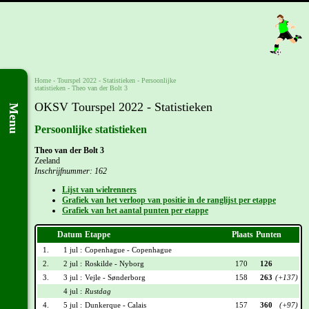
Home
-
Tourspel 2022
- Statistieken -
Persoonlijke
statistieken
-
Theo van der Bolt 3
OKSV Tourspel 2022 - Statistieken
Menu
Persoonlijke statistieken
Theo van der Bolt 3
Zeeland
Inschrijfnummer: 162
Lijst van wielrenners
Grafiek van het verloop van positie in de ranglijst per etappe
Grafiek van het aantal punten per etappe
Datum
Etappe
Plaats
Punten
1.
1 jul :
Copenhague - Copenhague
2.
2 jul :
Roskilde - Nyborg
170
126
3.
3 jul :
Vejle - Sønderborg
158
263
(+137)
4 jul :
Rustdag
4.
5 jul :
Dunkerque - Calais
157
360
(+97)