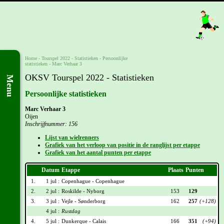
Home
-
Tourspel 2022
- Statistieken -
Persoonlijke
statistieken
-
Marc Verhaar 3
OKSV Tourspel 2022 - Statistieken
Menu
Persoonlijke statistieken
Marc Verhaar 3
Oijen
Inschrijfnummer: 156
Lijst van wielrenners
Grafiek van het verloop van positie in de ranglijst per etappe
Grafiek van het aantal punten per etappe
Datum
Etappe
Plaats
Punten
1.
1 jul :
Copenhague - Copenhague
2.
2 jul :
Roskilde - Nyborg
153
129
3.
3 jul :
Vejle - Sønderborg
162
257
(+128)
4 jul :
Rustdag
4.
5 jul :
Dunkerque - Calais
166
351
(+94)