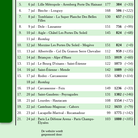
5.
6 jul :
Lille Métropole - Arenberg Porte Du Hainaut
177
384
(+33)
6.
7 jul :
Binche - Longwy
168
506
(+122)
7.
8 jul :
Tomblaine - La Super Planche Des Belles
130
657
(+151)
Filles
8.
9 jul :
Dole - Lausanne
151
756
(+99)
9.
10 jul :
Aigle - Châtel Les Portes Du Soleil
145
824
(+68)
11 jul :
Rustdag
10.
12 jul :
Morzine Les Portes Du Soleil - Megève
151
824
(+0)
11.
13 jul :
Albertville - Col Du Granon Serre Chevalier
112
959
(+135)
12.
14 jul :
Briançon - Alpe d'Huez
115
1019
(+60)
13.
15 jul :
Le Bourg D'oisans - Saint-Étienne
122
1073
(+54)
14.
16 jul :
Saint-Étienne - Mende
142
1089
(+16)
15.
17 jul :
Rodez - Carcassonne
153
1203
(+114)
18 jul :
Rustdag
16.
19 jul :
Carcassonne - Foix
149
1236
(+33)
17.
20 jul :
Saint-Gaudens - Peyragudes
131
1382
(+146)
18.
21 jul :
Lourdes - Hautacam
108
1554
(+172)
19.
22 jul :
Castelnau-Magnoac - Cahors
112
1633
(+79)
20.
23 jul :
Lacapelle-Marival - Rocamadour
99
1775
(+142)
21.
24 jul :
Paris La Défense Arena - Paris Champs-
103
1880
(+105)
Élysées
De website wordt
Wielrennerslijst
gesponsord door: