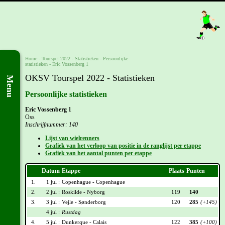
Home
-
Tourspel 2022
- Statistieken -
Persoonlijke
statistieken
-
Eric Vossenberg 1
OKSV Tourspel 2022 - Statistieken
Menu
Persoonlijke statistieken
Eric Vossenberg 1
Oss
Inschrijfnummer: 140
Lijst van wielrenners
Grafiek van het verloop van positie in de ranglijst per etappe
Grafiek van het aantal punten per etappe
Datum
Etappe
Plaats
Punten
1.
1 jul :
Copenhague - Copenhague
2.
2 jul :
Roskilde - Nyborg
119
140
3.
3 jul :
Vejle - Sønderborg
120
285
(+145)
4 jul :
Rustdag
4.
5 jul :
Dunkerque - Calais
122
385
(+100)