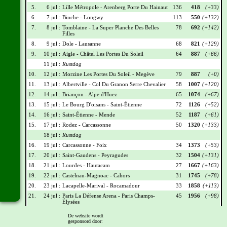
5.
6 jul :
Lille Métropole - Arenberg Porte Du Hainaut
136
418
(+33)
6.
7 jul :
Binche - Longwy
113
550
(+132)
7.
8 jul :
Tomblaine - La Super Planche Des Belles
78
692
(+142)
Filles
8.
9 jul :
Dole - Lausanne
68
821
(+129)
9.
10 jul :
Aigle - Châtel Les Portes Du Soleil
64
887
(+66)
11 jul :
Rustdag
10.
12 jul :
Morzine Les Portes Du Soleil - Megève
79
887
(+0)
11.
13 jul :
Albertville - Col Du Granon Serre Chevalier
58
1007
(+120)
12.
14 jul :
Briançon - Alpe d'Huez
65
1074
(+67)
13.
15 jul :
Le Bourg D'oisans - Saint-Étienne
72
1126
(+52)
14.
16 jul :
Saint-Étienne - Mende
52
1187
(+61)
15.
17 jul :
Rodez - Carcassonne
50
1320
(+133)
18 jul :
Rustdag
16.
19 jul :
Carcassonne - Foix
34
1373
(+53)
17.
20 jul :
Saint-Gaudens - Peyragudes
32
1504
(+131)
18.
21 jul :
Lourdes - Hautacam
27
1667
(+163)
19.
22 jul :
Castelnau-Magnoac - Cahors
31
1745
(+78)
20.
23 jul :
Lacapelle-Marival - Rocamadour
33
1858
(+113)
21.
24 jul :
Paris La Défense Arena - Paris Champs-
45
1956
(+98)
Élysées
De website wordt
Wielrennerslijst
gesponsord door: