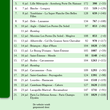
5.
6 jul :
Lille Métropole - Arenberg Porte Du Hainaut
172
390
(+33)
6.
7 jul :
Binche - Longwy
153
519
(+129)
7.
8 jul :
Tomblaine - La Super Planche Des Belles
128
659
(+140)
Filles
8.
9 jul :
Dole - Lausanne
134
767
(+108)
9.
10 jul :
Aigle - Châtel Les Portes Du Soleil
97
853
(+86)
11 jul :
Rustdag
10.
12 jul :
Morzine Les Portes Du Soleil - Megève
108
853
(+0)
11.
13 jul :
Albertville - Col Du Granon Serre Chevalier
92
970
(+117)
12.
14 jul :
Briançon - Alpe d'Huez
104
1028
(+58)
13.
15 jul :
Le Bourg D'oisans - Saint-Étienne
105
1087
(+59)
14.
16 jul :
Saint-Étienne - Mende
88
1148
(+61)
15.
17 jul :
Rodez - Carcassonne
104
1263
(+115)
18 jul :
Rustdag
16.
19 jul :
Carcassonne - Foix
109
1293
(+30)
17.
20 jul :
Saint-Gaudens - Peyragudes
124
1391
(+98)
18.
21 jul :
Lourdes - Hautacam
144
1510
(+119)
19.
22 jul :
Castelnau-Magnoac - Cahors
127
1620
(+110)
20.
23 jul :
Lacapelle-Marival - Rocamadour
147
1711
(+91)
21.
24 jul :
Paris La Défense Arena - Paris Champs-
139
1829
(+118)
Élysées
De website wordt
Wielrennerslijst
gesponsord door: