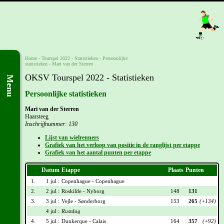
Home
-
Tourspel 2022
- Statistieken -
Persoonlijke
statistieken
-
Mari van der Sterren
OKSV Tourspel 2022 - Statistieken
Menu
Persoonlijke statistieken
Mari van der Sterren
Haarsteeg
Inschrijfnummer: 130
Lijst van wielrenners
Grafiek van het verloop van positie in de ranglijst per etappe
Grafiek van het aantal punten per etappe
Datum
Etappe
Plaats
Punten
1.
1 jul :
Copenhague - Copenhague
2.
2 jul :
Roskilde - Nyborg
148
131
3.
3 jul :
Vejle - Sønderborg
153
265
(+134)
4 jul :
Rustdag
4.
5 jul :
Dunkerque - Calais
164
357
(+92)