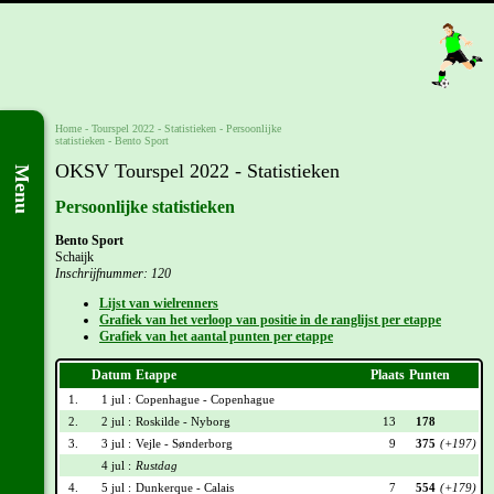
Home
-
Tourspel 2022
- Statistieken -
Persoonlijke
statistieken
-
Bento Sport
OKSV Tourspel 2022 - Statistieken
Menu
Persoonlijke statistieken
Bento Sport
Schaijk
Inschrijfnummer: 120
Lijst van wielrenners
Grafiek van het verloop van positie in de ranglijst per etappe
Grafiek van het aantal punten per etappe
Datum
Etappe
Plaats
Punten
1.
1 jul :
Copenhague - Copenhague
2.
2 jul :
Roskilde - Nyborg
13
178
3.
3 jul :
Vejle - Sønderborg
9
375
(+197)
4 jul :
Rustdag
4.
5 jul :
Dunkerque - Calais
7
554
(+179)