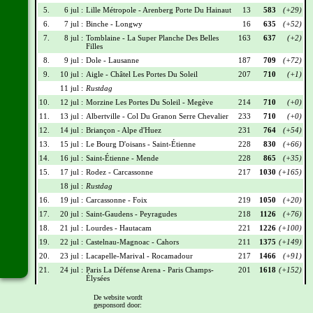
5.
6 jul :
Lille Métropole - Arenberg Porte Du Hainaut
13
583
(+29)
6.
7 jul :
Binche - Longwy
16
635
(+52)
7.
8 jul :
Tomblaine - La Super Planche Des Belles
163
637
(+2)
Filles
8.
9 jul :
Dole - Lausanne
187
709
(+72)
9.
10 jul :
Aigle - Châtel Les Portes Du Soleil
207
710
(+1)
11 jul :
Rustdag
10.
12 jul :
Morzine Les Portes Du Soleil - Megève
214
710
(+0)
11.
13 jul :
Albertville - Col Du Granon Serre Chevalier
233
710
(+0)
12.
14 jul :
Briançon - Alpe d'Huez
231
764
(+54)
13.
15 jul :
Le Bourg D'oisans - Saint-Étienne
228
830
(+66)
14.
16 jul :
Saint-Étienne - Mende
228
865
(+35)
15.
17 jul :
Rodez - Carcassonne
217
1030
(+165)
18 jul :
Rustdag
16.
19 jul :
Carcassonne - Foix
219
1050
(+20)
17.
20 jul :
Saint-Gaudens - Peyragudes
218
1126
(+76)
18.
21 jul :
Lourdes - Hautacam
221
1226
(+100)
19.
22 jul :
Castelnau-Magnoac - Cahors
211
1375
(+149)
20.
23 jul :
Lacapelle-Marival - Rocamadour
217
1466
(+91)
21.
24 jul :
Paris La Défense Arena - Paris Champs-
201
1618
(+152)
Élysées
De website wordt
Wielrennerslijst
gesponsord door: