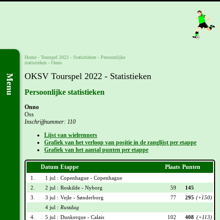
Home
-
Tourspel 2022
- Statistieken -
Persoonlijke
statistieken
-
Onno
OKSV Tourspel 2022 - Statistieken
Menu
Persoonlijke statistieken
Onno
Oss
Inschrijfnummer: 110
Lijst van wielrenners
Grafiek van het verloop van positie in de ranglijst per etappe
Grafiek van het aantal punten per etappe
Datum
Etappe
Plaats
Punten
1.
1 jul :
Copenhague - Copenhague
2.
2 jul :
Roskilde - Nyborg
59
145
3.
3 jul :
Vejle - Sønderborg
77
295
(+150)
4 jul :
Rustdag
4.
5 jul :
Dunkerque - Calais
102
408
(+113)