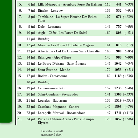
5.
6 jul :
Lille Métropole - Arenberg Porte Du Hainaut
110
441
(+33)
6.
7 jul :
Binche - Longwy
138
532
(+91)
7.
8 jul :
Tomblaine - La Super Planche Des Belles
107
671
(+139)
Filles
8.
9 jul :
Dole - Lausanne
149
757
(+86)
9.
10 jul :
Aigle - Châtel Les Portes Du Soleil
160
808
(+51)
11 jul :
Rustdag
10.
12 jul :
Morzine Les Portes Du Soleil - Megève
161
815
(+7)
11.
13 jul :
Albertville - Col Du Granon Serre Chevalier
166
900
(+85)
12.
14 jul :
Briançon - Alpe d'Huez
146
988
(+88)
13.
15 jul :
Le Bourg D'oisans - Saint-Étienne
145
1042
(+54)
14.
16 jul :
Saint-Étienne - Mende
172
1053
(+11)
15.
17 jul :
Rodez - Carcassonne
162
1189
(+136)
18 jul :
Rustdag
16.
19 jul :
Carcassonne - Foix
152
1235
(+46)
17.
20 jul :
Saint-Gaudens - Peyragudes
141
1368
(+133)
18.
21 jul :
Lourdes - Hautacam
133
1519
(+151)
19.
22 jul :
Castelnau-Magnoac - Cahors
142
1598
(+79)
20.
23 jul :
Lacapelle-Marival - Rocamadour
147
1711
(+113)
21.
24 jul :
Paris La Défense Arena - Paris Champs-
120
1857
(+146)
Élysées
De website wordt
Wielrennerslijst
gesponsord door: