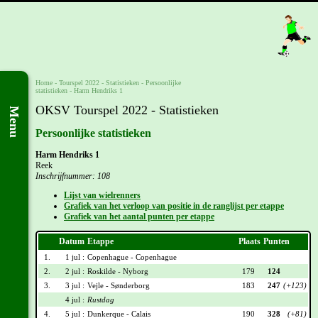
Home
-
Tourspel 2022
- Statistieken -
Persoonlijke
statistieken
-
Harm Hendriks 1
OKSV Tourspel 2022 - Statistieken
Menu
Persoonlijke statistieken
Harm Hendriks 1
Reek
Inschrijfnummer: 108
Lijst van wielrenners
Grafiek van het verloop van positie in de ranglijst per etappe
Grafiek van het aantal punten per etappe
Datum
Etappe
Plaats
Punten
1.
1 jul :
Copenhague - Copenhague
2.
2 jul :
Roskilde - Nyborg
179
124
3.
3 jul :
Vejle - Sønderborg
183
247
(+123)
4 jul :
Rustdag
4.
5 jul :
Dunkerque - Calais
190
328
(+81)