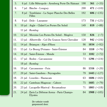
5.
6 jul :
Lille Métropole - Arenberg Porte Du Hainaut
198
361
(+33)
6.
7 jul :
Binche - Longwy
200
471
(+110)
7.
8 jul :
Tomblaine - La Super Planche Des Belles
192
606
(+135)
Filles
8.
9 jul :
Dole - Lausanne
173
731
(+125)
9.
10 jul :
Aigle - Châtel Les Portes Du Soleil
149
819
(+88)
11 jul :
Rustdag
10.
12 jul :
Morzine Les Portes Du Soleil - Megève
150
826
(+7)
11.
13 jul :
Albertville - Col Du Granon Serre Chevalier
128
942
(+116)
12.
14 jul :
Briançon - Alpe d'Huez
96
1034
(+92)
13.
15 jul :
Le Bourg D'oisans - Saint-Étienne
84
1110
(+76)
14.
16 jul :
Saint-Étienne - Mende
53
1182
(+72)
15.
17 jul :
Rodez - Carcassonne
73
1296
(+114)
18 jul :
Rustdag
16.
19 jul :
Carcassonne - Foix
86
1316
(+20)
17.
20 jul :
Saint-Gaudens - Peyragudes
79
1443
(+127)
18.
21 jul :
Lourdes - Hautacam
63
1606
(+163)
19.
22 jul :
Castelnau-Magnoac - Cahors
75
1685
(+79)
20.
23 jul :
Lacapelle-Marival - Rocamadour
71
1803
(+118)
21.
24 jul :
Paris La Défense Arena - Paris Champs-
84
1908
(+105)
Élysées
De website wordt
Wielrennerslijst
gesponsord door: