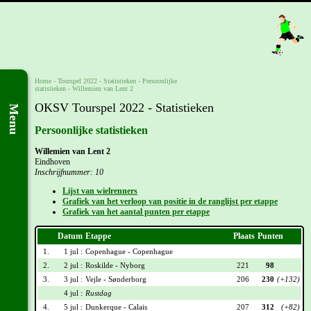
Home
-
Tourspel 2022
- Statistieken -
Persoonlijke
statistieken
-
Willemien van Lent 2
OKSV Tourspel 2022 - Statistieken
Menu
Persoonlijke statistieken
Willemien van Lent 2
Eindhoven
Inschrijfnummer: 10
Lijst van wielrenners
Grafiek van het verloop van positie in de ranglijst per etappe
Grafiek van het aantal punten per etappe
Datum
Etappe
Plaats
Punten
1.
1 jul :
Copenhague - Copenhague
2.
2 jul :
Roskilde - Nyborg
221
98
3.
3 jul :
Vejle - Sønderborg
206
230
(+132)
4 jul :
Rustdag
4.
5 jul :
Dunkerque - Calais
207
312
(+82)