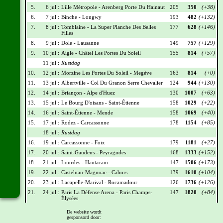
5.
6 jul :
Lille Métropole - Arenberg Porte Du Hainaut
205
350
(+38)
6.
7 jul :
Binche - Longwy
193
482
(+132)
7.
8 jul :
Tomblaine - La Super Planche Des Belles
177
628
(+146)
Filles
8.
9 jul :
Dole - Lausanne
149
757
(+129)
9.
10 jul :
Aigle - Châtel Les Portes Du Soleil
155
814
(+57)
11 jul :
Rustdag
10.
12 jul :
Morzine Les Portes Du Soleil - Megève
163
814
(+0)
11.
13 jul :
Albertville - Col Du Granon Serre Chevalier
124
944
(+130)
12.
14 jul :
Briançon - Alpe d'Huez
130
1007
(+63)
13.
15 jul :
Le Bourg D'oisans - Saint-Étienne
158
1029
(+22)
14.
16 jul :
Saint-Étienne - Mende
158
1069
(+40)
15.
17 jul :
Rodez - Carcassonne
178
1154
(+85)
18 jul :
Rustdag
16.
19 jul :
Carcassonne - Foix
179
1181
(+27)
17.
20 jul :
Saint-Gaudens - Peyragudes
168
1333
(+152)
18.
21 jul :
Lourdes - Hautacam
147
1506
(+173)
19.
22 jul :
Castelnau-Magnoac - Cahors
139
1610
(+104)
20.
23 jul :
Lacapelle-Marival - Rocamadour
126
1736
(+126)
21.
24 jul :
Paris La Défense Arena - Paris Champs-
147
1820
(+84)
Élysées
De website wordt
Wielrennerslijst
gesponsord door: