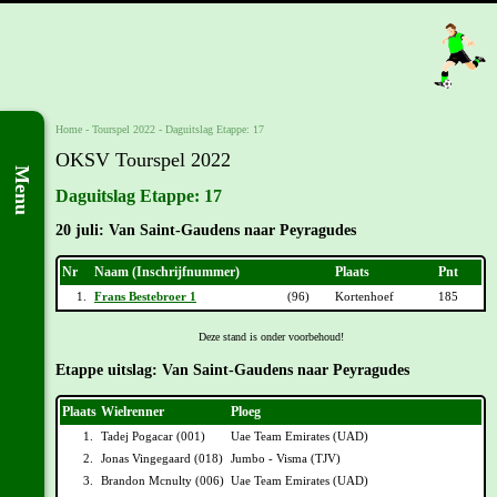
Home
-
Tourspel 2022
-
Daguitslag Etappe: 17
OKSV Tourspel 2022
Menu
Daguitslag Etappe: 17
20 juli: Van Saint-Gaudens naar Peyragudes
Nr
Naam (Inschrijfnummer)
Plaats
Pnt
1.
Frans Bestebroer 1
(96)
Kortenhoef
185
Deze stand is onder voorbehoud!
Etappe uitslag: Van Saint-Gaudens naar Peyragudes
Plaats
Wielrenner
Ploeg
1.
Tadej Pogacar (001)
Uae Team Emirates (UAD)
2.
Jonas Vingegaard (018)
Jumbo - Visma (TJV)
3.
Brandon Mcnulty (006)
Uae Team Emirates (UAD)