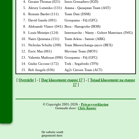
4.
Geraint Thomas (021)
Ineos Grenadiers (IGD)
5.
Alexey Lutsenko (131)
Astana - Qazaqstan Team (AST)
6.
Romain Bardet (111)
Team Dsm (DSM)
7.
David Gaudu (091)
Groupama - Fdj (GFC)
8.
Aleksandr Vlasov (041)
Bora - Hansgrohe (BOH)
9.
Louis Meintjes (124)
Intermarche - Wanty - Gobert Materiaux (IWG)
10.
Nairo Quintana (151)
Team Arkea - Samsic (ARK)
11.
Nicholas Schultz (208)
Team Bikeexchange-jayco (BEX)
12.
Enric Mas (061)
Movistar Team (MOV)
13.
Valentin Madouas (096)
Groupama - Fdj (GFC)
14.
Giulio Ciccone (172)
Trek - Segafredo (TFS)
15.
Bob Jungels (036)
Ag2r Citroen Team (ACT)
[
Overzicht
] - [
Dag klassement etappe 17
] - [
Totaal klassement na etappe
17
]
© Copyright 2001-2026 -
Privacyverklaring
Gemaakt door:
Chris Kamps
De website wordt
gesponsord door: