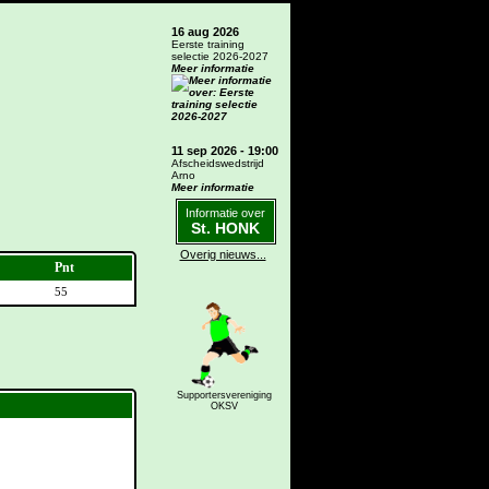
16 aug 2026
Eerste training
selectie 2026-2027
Meer informatie
11 sep 2026 - 19:00
Afscheidswedstrijd
Arno
Meer informatie
Informatie over
St. HONK
Overig nieuws...
Pnt
55
Supportersvereniging
OKSV