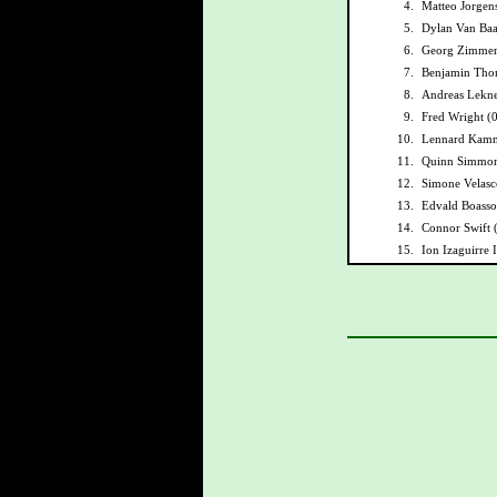
4.
Matteo Jorgen
5.
Dylan Van Baa
6.
Georg Zimmer
7.
Benjamin Tho
8.
Andreas Lekne
9.
Fred Wright (
10.
Lennard Kamn
11.
Quinn Simmon
12.
Simone Velasc
13.
Edvald Boasso
14.
Connor Swift 
15.
Ion Izaguirre 