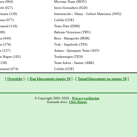
son (064)
Movistar Team (MOV)
rle (027)
Ineos Grenadiers (IGD)
mann (128)
Intermarche - Wanty - Gobert Materiaux (IWG)
mas (077)
Cofidis (COF)
ssund (116)
Team Dsm (DSM)
088)
Bahrain Victorious (TBV)
a (044)
Bora - Hansgrohe (BOH)
s (176)
Trek - Segafredo (TFS)
o (137)
Astana - Qazaqstan Team (AST)
n Hagen (182)
Totalenergies (TEN)
(158)
Team Arkea - Samsic (ARK)
Insausti (074)
Cofidis (COF)
[
Overzicht
] - [
Dag klassement etappe 10
] - [
Totaal klassement na etappe 10
]
© Copyright 2001-2026 -
Privacyverklaring
Gemaakt door:
Chris Kamps