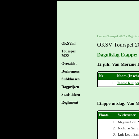
Home
-
Tourspel 2022
-
Daguitsl
OKSV.nl
OKSV Tourspel 2
Tourspel
Daguitslag Etappe:
2022
Overzicht
12 juli: Van Morzine 
Deelnemers
Nr
Naam (Inschr
Subklassen
1.
Tonnie Kuijpe
Dagprijzen
Statistieken
Reglement
Etappe uitslag: Van M
Plaats
Wielrenner
1.
Magnus Cort N
2.
Nicholas Schul
3.
Luis Leon San