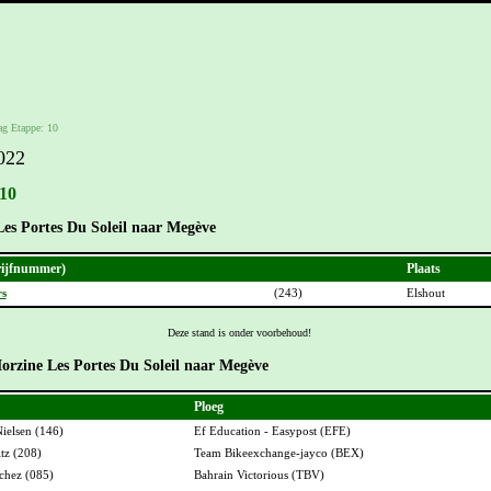
ag Etappe: 10
022
 10
Les Portes Du Soleil naar Megève
ijfnummer)
Plaats
rs
(243)
Elshout
Deze stand is onder voorbehoud!
orzine Les Portes Du Soleil naar Megève
Ploeg
ielsen (146)
Ef Education - Easypost (EFE)
tz (208)
Team Bikeexchange-jayco (BEX)
chez (085)
Bahrain Victorious (TBV)