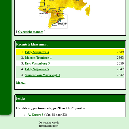
[
Overzicht etappes
]
Recentste klassement
1.
Eddy Seijnaeve 3
2689
2.
Marten Teunissen 1
2663
3.
Eric Vossenberg 3
2650
4.
Eddy Seijnaeve 5
2642
4.
Vincent van Marrewijk 1
2642
Meer...
Feitjes
Hardste stijger tussen etappe 20 en 21:
25 posities
A. Zegers 3
(Van 48 naar 23)
Hardste zakker tussen etappe 20 en 21:
35 posities
De website wordt
gesponsord door:
Leon Tap 1
(Van 51 naar 86)