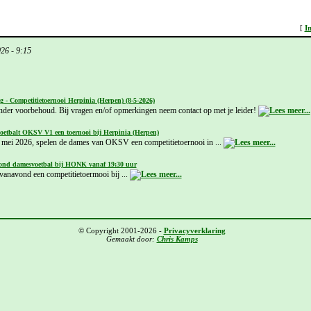
[
I
026 - 9:15
g - Competitietoernooi Herpinia (Herpen) (8-5-2026)
onder voorbehoud. Bij vragen en/of opmerkingen neem contact op met je leider!
voetbalt OKSV V1 een toernooi bij Herpinia (Herpen)
mei 2026, spelen de dames van OKSV een competitietoernooi in ...
nd damesvoetbal bij HONK vanaf 19:30 uur
anavond een competitietoermooi bij ...
© Copyright 2001-2026 -
Privacyverklaring
Gemaakt door:
Chris Kamps