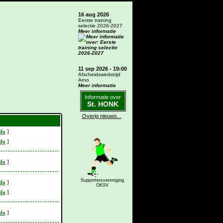
16 aug 2026
Eerste training
selectie 2026-2027
Meer informatie
11 sep 2026 - 19:00
Afscheidswedstrijd
Arno
Meer informatie
Informatie over
St. HONK
Overig nieuws...
nfo
]
nfo
]
nfo
]
Supportersvereniging
nfo
]
OKSV
nfo
]
nfo
]