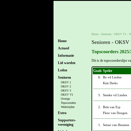
Home
- Senioren -
OKSV V1
-
T
Home
Senioren - OKSV
Actueel
Topscoorders 2025/
Informatie
Dit is de topscoorderslijst
Lid worden
Leden
Goals
Speler
6.
Bo vd Linden
Senioren
OKSV 1
Kim Derks
OKSV 2
OKSV 3
OKSV V1
5.
Sietske vd Linden
Overige
Topscoorders
2.
Britt van Erp
Wedstrijden
Extra
Fleur van Dongen
Supporters-
vereniging
1.
Senne van Heumen