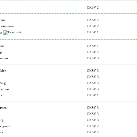
OKSV 2
kens
OKSV 2
 Griensven
OKSV 2
ng
OKSV 1
ens
OKSV 1
op
OKSV 2
eumen
OKSV 3
Uden
OKSV 3
OKSV 3
Berg
OKSV 3
Linden
OKSV 3
rs
OKSV 1
issen
OKSV 3
OKSV 3
erg
OKSV 3
Bogaard
OKSV 2
rs
OKSV 2