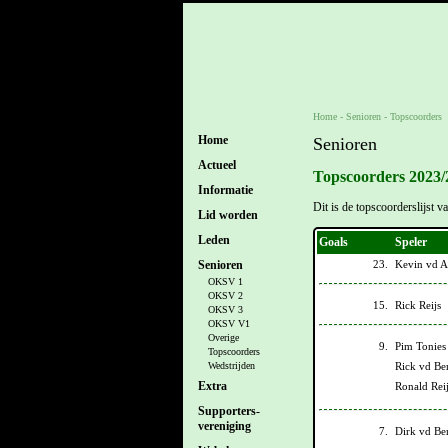
Home
- Senioren -
Topscoorders
Home
Senioren
Actueel
Topscoorders 2023/
Informatie
Dit is de topscoorderslijst
Lid worden
Leden
Goals
Speler
23.
Kevin vd A
Senioren
OKSV 1
OKSV 2
15.
Rick Reijs
OKSV 3
OKSV V1
Overige
9.
Pim Tonies
Topscoorders
Rick vd Be
Wedstrijden
Extra
Ronald Rei
Supporters-
vereniging
7.
Dirk vd Be