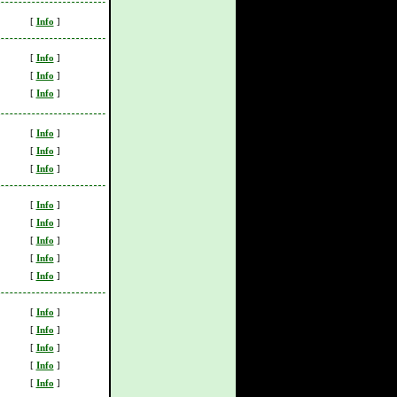
[
Info
]
[
Info
]
[
Info
]
[
Info
]
[
Info
]
[
Info
]
[
Info
]
[
Info
]
[
Info
]
[
Info
]
[
Info
]
[
Info
]
[
Info
]
[
Info
]
[
Info
]
[
Info
]
[
Info
]