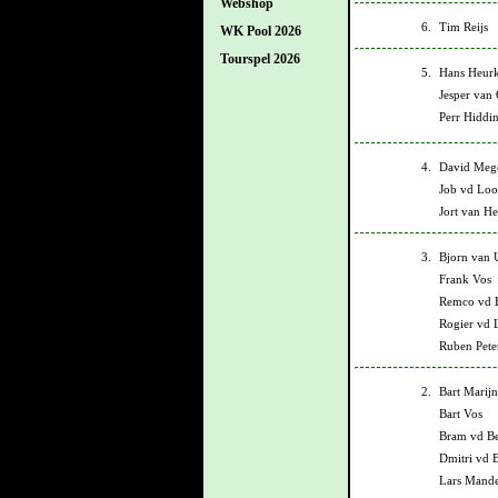
Webshop
6.
Tim Reijs
WK Pool 2026
Tourspel 2026
5.
Hans Heur
Jesper van
Perr Hiddi
4.
David Meg
Job vd Lo
Jort van H
3.
Bjorn van 
Frank Vos
Remco vd 
Rogier vd 
Ruben Pete
2.
Bart Marijn
Bart Vos
Bram vd B
Dmitri vd 
Lars Mande