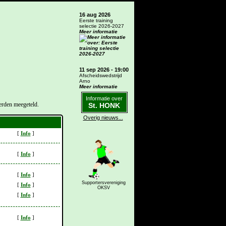
16 aug 2026
Eerste training
selectie 2026-2027
Meer informatie
11 sep 2026 - 19:00
Afscheidswedstrijd
Arno
Meer informatie
Informatie over
erden meegeteld.
St. HONK
Overig nieuws...
[
Info
]
[
Info
]
[
Info
]
Supportersvereniging
[
Info
]
OKSV
[
Info
]
[
Info
]